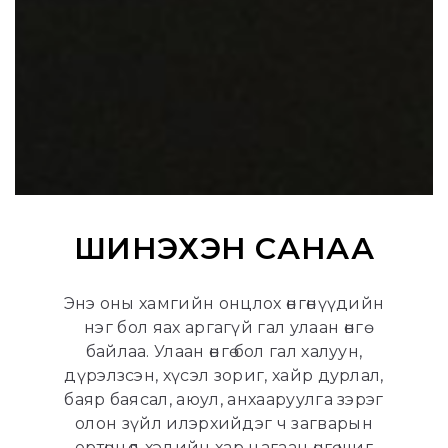
ШИНЭХЭН САНАА
Энэ оны хамгийн онцлох өнгөнүүдийн
нэг бол яах аргагүй гал улаан өнгө
байлаа. Улаан өнгө бол гал халуун,
дүрэлзсэн, хүсэл зориг, хайр дурлал,
баяр баясал, аюул, анхааруулга зэрэг
олон зүйл илэрхийдэг ч загварын
ертөнцөд хэдийн хар цагаан өнгө шиг