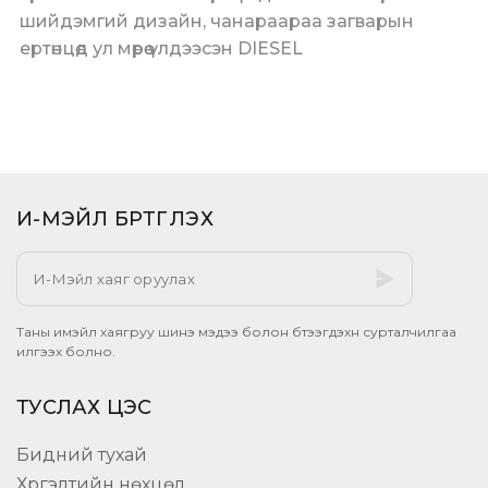
шийдэмгий дизайн, чанараараа загварын
ертөнцөд ул мөрөө үлдээсэн DIESEL
И-МЭЙЛ БҮРТГҮҮЛЭХ​
Таны имэйл хаягруу шинэ мэдээ болон бүтээгдэхүүн сурталчилгаа
илгээх болно.
ТУСЛАХ ЦЭС
Бидний тухай
Хүргэлтийн нөхцөл