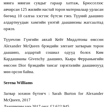
мянга мянган сувдыг гараар хатгаж, Брюсселээс
авчирсан 125 жилийн настай торон материалаар урласан
бөгөөд 10 салгаа хэсгээс бүтсэн гэнэ. Түүний даашинз
алдартнуудын хамгийн үнэтэй даашинзны жагсаалтад
оржээ.
Түүнчлэн Гүнгийн авхай Кейт Миддлтоны өмссөн
Alexander McQueen брэндийн элегант загварын торон
даашинз, алдартай сошиал одууд болох Ким
Кардашианы Givenchy даашинз, Кьяра Ферраньигийн
өмссөн Dior брэндийн тансаг зэрэглэлийн даашинзууд
мөн орсон байна.
Serena Williams
Загвар зохион бүтээгч : Sarah Burton for Alexander
McQueen, 2017
Даашинзны үнэ 2017 онд: £2,622,945