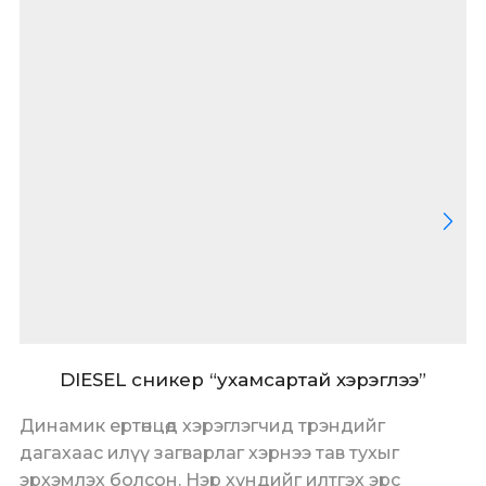
DIESEL сникер “ухамсартай хэрэглээ”
Динамик ертөнцөд хэрэглэгчид трэндийг
дагахаас илүү загварлаг хэрнээ тав тухыг
эрхэмлэх болсон. Нэр хүндийг илтгэх эрс