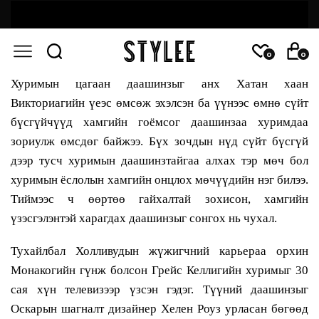
0
0
Хуримын цагаан даашинзыг анх Хатан хаан
Викториагийн үеэс өмсөж эхэлсэн ба үүнээс өмнө сүйт
бүсгүйчүүд хамгийн гоёмсог даашинзаа хуримдаа
зориулж өмсдөг байжээ. Бүх зочдын нүд сүйт бүсгүй
дээр тусч хуримын даашинзтайгаа алхах тэр мөч бол
хуримын ёслолын хамгийн онцлох мөчүүдийн нэг билээ.
Тиймээс ч өөртөө гайхалтай зохисон, хамгийн
үзэсгэлэнтэй харагдах даашинзыг сонгох нь чухал.
Тухайлбал Холливудын жүжигчний карьераа орхин
Монакогийн гүнж болсон Грейс Келлигийн хуримыг 30
сая хүн телевизээр үзсэн гэдэг. Түүний даашинзыг
Оскарын шагналт дизайнер Хелен Роуз урласан бөгөөд