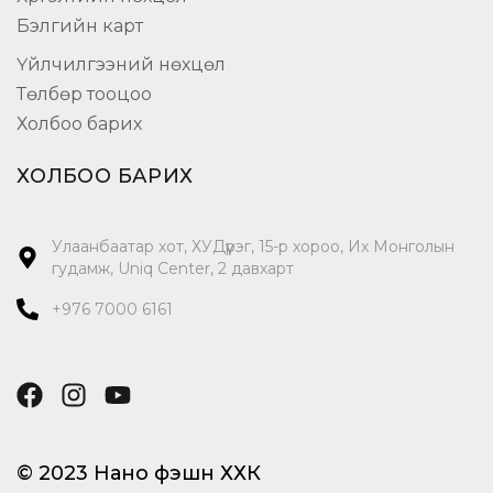
Бэлгийн карт
Үйлчилгээний нөхцөл
Төлбөр тооцоо
Холбоо барих
ХОЛБОО БАРИХ
Улаанбаатар хот, ХУДүүрэг, 15-р хороо, Их Монголын
гудамж, Uniq Center, 2 давхарт
+976 7000 6161
© 2023 Нано фэшн ХХК