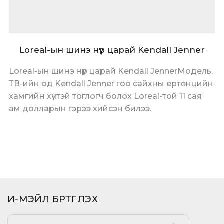
Loreal-ын шинэ нүүр царай Kendall Jenner
Loreal-ын шинэ нүүр царай Kendall JennerМодель,
ТВ-ийн од Kendall Jenner гоо сайхны ертөнцийн
хамгийн хүчтэй тоглогч болох Loreal-той 11 сая
ам долларын гэрээ хийсэн билээ.
И-МЭЙЛ БҮРТГҮҮЛЭХ​