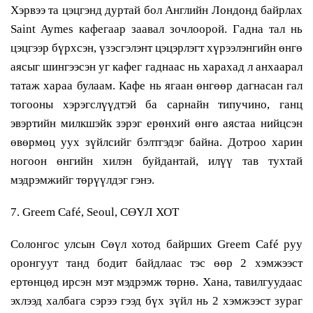
Хэрвээ та цэцгэнд дуртай бол Английн Лондонд байрлах
Saint Aymes кафегаар заавал зочлоорой. Гадна тал нь
цэцгээр бүрхсэн, үзэсгэлэнт цэцэрлэгт хүрээлэнгийн өнгө
аясыг шингээсэн уг кафег гаднаас нь харахад л анхаарал
татаж хараа булаам. Кафе нь ягаан өнгөөр дагнасан гал
тогооны хэрэгслүүдтэй ба сарнайн типучино, ганц
эвэртийн милкшэйк зэрэг ерөнхий өнгө аястаа нийцсэн
өвөрмөц уух зүйлсийг бэлтгэдэг байна. Дотроо харин
ногоон өнгийн хилэн буйдантай, илүү тав тухтай
мэдрэмжийг төрүүлдэг гэнэ.
7. Greem Café, Seoul, СӨҮЛ ХОТ
Солонгос улсын Сөүл хотод байрших Greem Café руу
оронгуут танд бодит байдлаас тэс өөр 2 хэмжээст
ертөнцөд ирсэн мэт мэдрэмж төрнө. Хана, тавилгуудаас
эхлээд халбага сэрээ гээд бүх зүйл нь 2 хэмжээст зураг