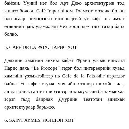
байсан. Үүний нэг бол Арт Деко архитектурын тод
жишээ болсон Café Imperial юм. Гоёмсог мозаик, болон
плитагаар чимэглэсэн интерьертэй уг кафе нь амтат
өглөөний цай, уламжлалт Чех хоол идэх төгс газар байх
болно.
5. CAFE DE LA PAIX, ПАРИС ХОТ
Дэлхийн хамгийн анхны кафег Франц улсын нийслэл
Парис дахь “Le Procope” гэдэг бол интерьерийн хувьд
хамгийн үзэмжтэйгээр нь Cafe de la Paix-ийг нэрлэдэг
байна. Уг кафег стукко маягийн хээнцэр шохойн тааз,
алтлаг хана, гантиг ширээгээр тохижуулсан ба замынхаа
эсрэг талд байрлах Дуурийн Театртай адилхан
архитектураар барьжээ.
6. SAINT AYMES, ЛОНДОН ХОТ