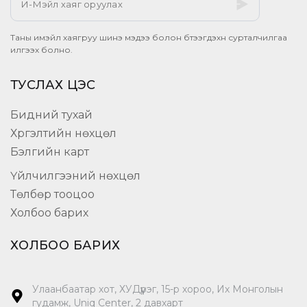
Таны имэйл хаягруу шинэ мэдээ болон бүтээгдэхүүн сурталчилгаа
илгээх болно.
ТУСЛАХ ЦЭС
Бидний тухай
Хүргэлтийн нөхцөл
Бэлгийн карт
Үйлчилгээний нөхцөл
Төлбөр тооцоо
Холбоо барих
ХОЛБОО БАРИХ
Улаанбаатар хот, ХУДүүрэг, 15-р хороо, Их Монголын
гудамж, Uniq Center, 2 давхарт