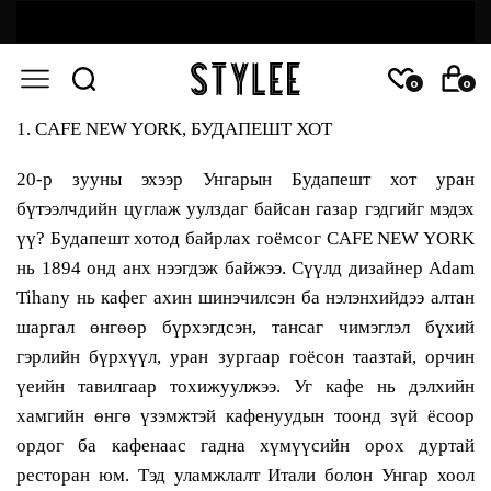
0
0
1. CAFE NEW YORK, БУДАПЕШТ ХОТ
20-р зууны эхээр Унгарын Будапешт хот уран
бүтээлчдийн цуглаж уулздаг байсан газар гэдгийг мэдэх
үү? Будапешт хотод байрлах гоёмсог CAFE NEW YORK
нь 1894 онд анх нээгдэж байжээ. Сүүлд дизайнер Adam
Tihany нь кафег ахин шинэчилсэн ба нэлэнхийдээ алтан
шаргал өнгөөр бүрхэгдсэн, тансаг чимэглэл бүхий
гэрлийн бүрхүүл, уран зургаар гоёсон таазтай, орчин
үеийн тавилгаар тохижуулжээ. Уг кафе нь дэлхийн
хамгийн өнгө үзэмжтэй кафенуудын тоонд зүй ёсоор
ордог ба кафенаас гадна хүмүүсийн орох дуртай
ресторан юм. Тэд уламжлалт Итали болон Унгар хоол