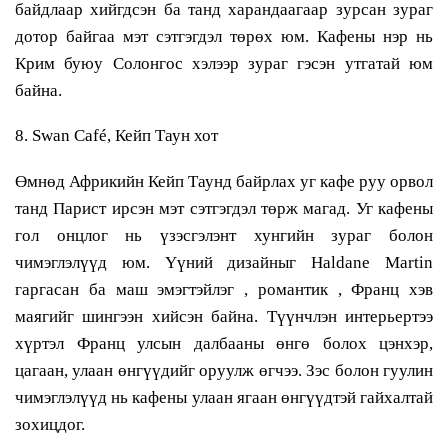
байдлаар хийгдсэн ба танд харандаагаар зурсан зураг
дотор байгаа мэт сэтгэгдэл төрөх юм. Кафены нэр нь
Крим буюу Солонгос хэлээр зураг гэсэн утгатай юм
байна.
8. Swan Café, Кейп Таун хот
Өмнөд Африкийн Кейп Таунд байрлах уг кафе руу орвол
танд Парист ирсэн мэт сэтгэгдэл төрж магад. Уг кафены
гол онцлог нь үзэсгэлэнт хунгийн зураг болон
чимэглэлүүд юм. Үүний дизайныг Haldane Martin
гаргасан ба маш эмэгтэйлэг , романтик , Франц хэв
маягийг шингээн хийсэн байна. Түүнчлэн интерьертээ
хүртэл Франц улсын далбааны өнгө болох цэнхэр,
цагаан, улаан өнгүүдийг оруулж өгчээ. Зэс болон гуулин
чимэглэлүүд нь кафены улаан ягаан өнгүүдтэй гайхалтай
зохицдог.