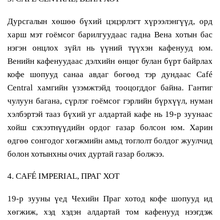
Дурсгалын хөшөө бүхий цэцэрлэгт хүрээлэнгүүд, орд
харш мэт гоёмсог барилгуудаас гадна Вена хотын бас
нэгэн онцлох зүйл нь үүний түүхэн кафенууд юм.
Венийн кафенуудаас дэлхийн өнцөг булан бүрт байрлах
кофе шопууд санаа авдаг бөгөөд тэр дундаас Café
Central хамгийн үзэмжтэйд тооцогддог байна. Гантиг
чулуун багана, сүрлэг гоёмсог гэрлийн бүрхүүл, нуман
хэлбэртэй тааз бүхий уг алдартай кафе нь 19-р зуунаас
хойш сэхээтнүүдийн ордог газар болсон юм. Харин
өдгөө сонгодог хөгжмийн амьд тоглолт болдог жуулчид
болон хотынхны очих дуртай газар болжээ.
4. CAFÉ IMPERIAL, ПРАГ ХОТ
19-р зууны үед Чехийн Праг хотод кофе шопууд ид
хөгжиж, хэд хэдэн алдартай том кафенууд нээгдэж