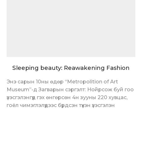
Sleeping beauty: Reawakening Fashion
Энэ сарын 10ны өдөр “Metropolition of Art
Museum”-д Загварын сэргэлт: Нойрсож буй гоо
үзэсгэлэнгүүд гэх өнгөрсөн 4н зууны 220 хувцас,
гоёл чимэглэлүүдээс бүрдсэн түүхэн үзэсгэлэн