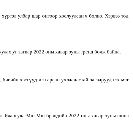
 хүртэл улбар шар өнгөөр хослуулсан ч болно. Хэрвээ тод
уулах уг загвар 2022 оны хавар зуны тренд болж байна.
 биеийн хэсгүүд ил гарсан ухлаадастай загварууд гэх мэт
юм. Ялангуяа Miu Miu брэндийн 2022 оны хавар зуны шинэ