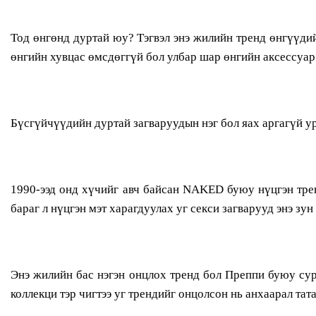
Тод өнгөнд дуртай юу? Тэгвэл энэ жилийн тренд өнгүүдий
өнгийн хувцас өмсдөггүй бол улбар шар өнгийн аксессуар
Бүсгүйчүүдийн дуртай загваруудын нэг бол яах аргагүй ур
1990-ээд онд хүчийг авч байсан NAKED буюу нүцгэн тренд
бараг л нүцгэн мэт харагдуулах уг секси загварууд энэ зун
Энэ жилийн бас нэгэн онцлох тренд бол Преппи буюу сур
коллекци тэр чигтээ уг трендийг онцолсон нь анхаарал тат