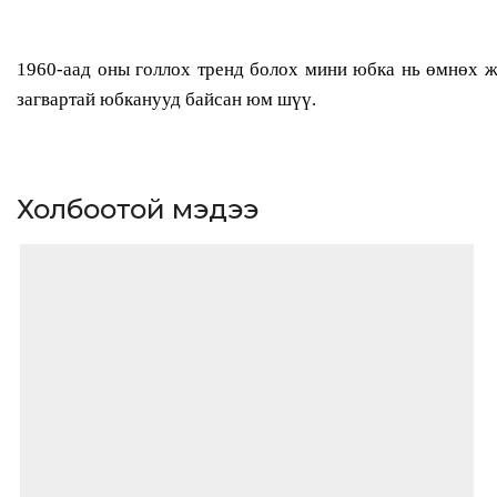
1960-аад оны голлох тренд болох мини юбка нь өмнөх жи
загвартай юбканууд байсан юм шүү.
Холбоотой мэдээ