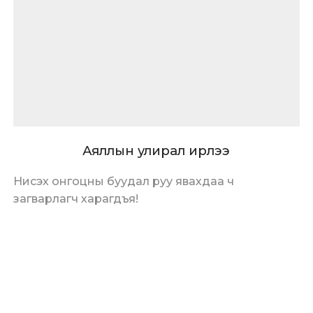
Аяллын улирал ирлээ
Нисэх онгоцны буудал руу явахдаа ч
загварлагч харагдъя!