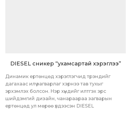
DIESEL сникер “ухамсартай хэрэглээ”
Динамик ертөнцөд хэрэглэгчид трэндийг
дагахаас илүү загварлаг хэрнээ тав тухыг
эрхэмлэх болсон. Нэр хүндийг илтгэх эрс
шийдэмгий дизайн, чанараараа загварын
ертөнцөд ул мөрөө үлдээсэн DIESEL