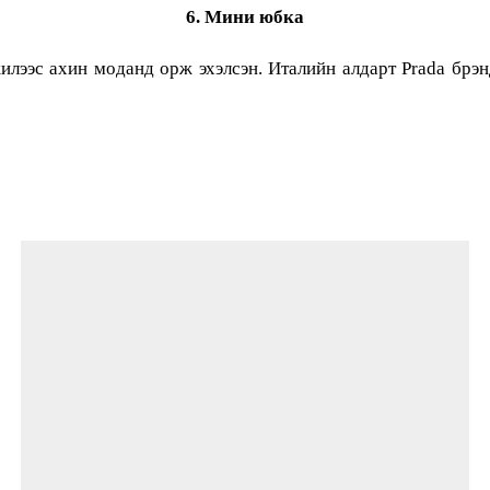
6. Мини юбка
лээс ахин моданд орж эхэлсэн. Италийн алдарт Prada брэ