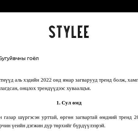
Бугуйвчны гоёл
тнүүд аль хэдийн 2022 онд ямар загварууд тренд болж, хамг
лагдсан, онцлох трендүүдээс хуваалцъя.
1. Сул өмд
газар шүргэсэн урттай, өргөн загвартай өмдний тренд 2
орчин үеийн дэгжин дүр төрхийг бүрдүүлээрэй.