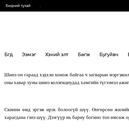
Бидний тухай
.
Бүгд
Ээмэг
Хүзүүний зүүлт
Бөгж
Бугуйвч
Шинэ он гараад хэдхэн хонож байгаа ч загварын мэргэжил
оны хавар зуны шинэ коллекциудад хамгийн түгээмэл ажиг
Скинни өмд эргэж ирэх болоогүй шүү. Өнгөрсөн жилийн 
харагдана гэнэ шүү. Дээгүүр нь бариу богино топ өмсөж 