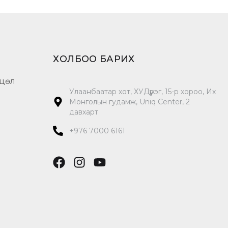
ХОЛБОО БАРИХ
цөл
Улаанбаатар хот, ХУДүүрэг, 15-р хороо, Их
Монголын гудамж, Uniq Center, 2
давхарт
+976 7000 6161