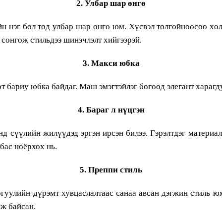
2. Улбар шар өнгө
н нэг бол тод улбар шар өнгө юм. Хүсвэл толгойноосоо хөл
 сонгож стильдээ шинэчлэлт хийгээрэй.
3. Макси юбка
т бариу юбка байдаг. Маш эмэгтэйлэг бөгөөд элегант харагд
4. Бараг л нүцгэн
 сүүлийн жилүүдэд эргэн ирсэн билээ. Гэрэлтдэг материал,
 бас ноёрхох нь.
5. Преппи стиль
гуулийн дүрэмт хувцаслалтаас санаа авсан дэгжин стиль 
аж байсан.