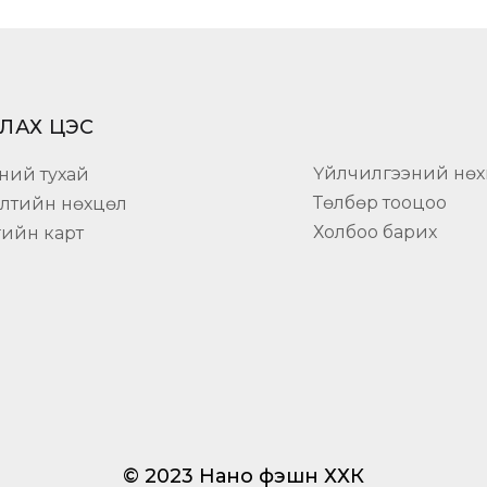
ЛАХ ЦЭС
Үйлчилгээний нөх
ний тухай
Төлбөр тооцоо
элтийн нөхцөл
Холбоо барих
гийн карт
© 2023 Нано фэшн ХХК