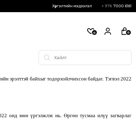
Хүргэлтийн мэдээлэл
+ 976
7000 6161
0
0
ийн эрэлттэй байхыг тодорхойлчихсон байдаг. Тэгвэл 2022
022 онд мөн үргэлжлэх нь. Өргөн тусмаа илүү загварлаг