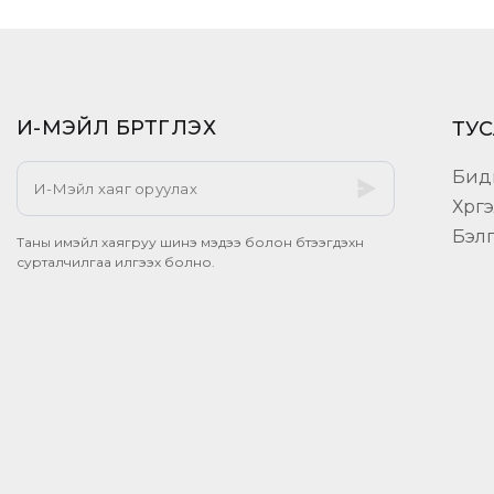
И-МЭЙЛ БҮРТГҮҮЛЭХ​
ТУС
Бид
Хүрг
Бэл
Таны имэйл хаягруу шинэ мэдээ болон бүтээгдэхүүн
сурталчилгаа илгээх болно.