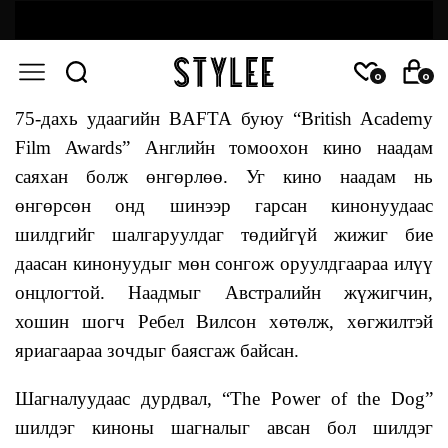
0
0
75-дахь удаагийн BAFTA буюу “British Academy
Film Awards” Английн томоохон кино наадам
саяхан болж өнгөрлөө. Уг кино наадам нь
өнгөрсөн онд шинээр гарсан кинонуудаас
шилдгийг шалгаруулдаг төдийгүй жижиг бие
даасан кинонуудыг мөн сонгож оруулдгаараа илүү
онцлогтой. Наадмыг Австралийн жүжигчин,
хошин шогч Ребел Вилсон хөтөлж, хөгжилтэй
яриагаараа зочдыг баясгаж байсан.
Шагналуудаас дурдвал, “The Power of the Dog”
шилдэг киноны шагналыг авсан бол шилдэг