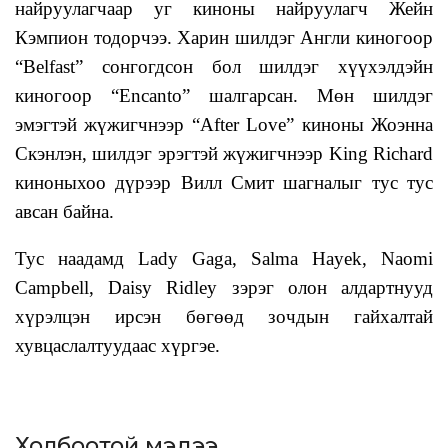
найруулагчаар уг киноны найруулагч Жейн
Кэмпион тодорчээ. Харин шилдэг Англи киногоор
“Belfast” сонгогдсон бол шилдэг хүүхэлдэйн
киногоор “Encanto” шалгарсан. Мөн шилдэг
эмэгтэй жүжигчнээр “After Love” киноны Жоэнна
Скэнлэн, шилдэг эрэгтэй жүжигчнээр King Richard
киноныхоо дүрээр Вилл Смит шагналыг тус тус
авсан байна.
Тус наадамд Lady Gaga, Salma Hayek, Naomi
Campbell, Daisy Ridley зэрэг олон алдартнууд
хүрэлцэн ирсэн бөгөөд зочдын гайхалтай
хувцаслалтуудаас хүргэе.
Холбоотой мэдээ