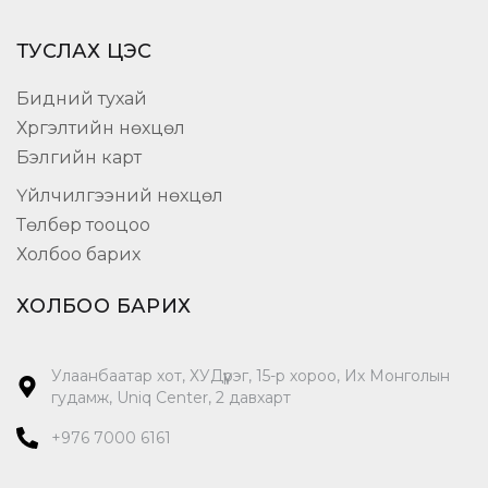
ТУСЛАХ ЦЭС
Бидний тухай
Хүргэлтийн нөхцөл
Бэлгийн карт
Үйлчилгээний нөхцөл
Төлбөр тооцоо
Холбоо барих
ХОЛБОО БАРИХ
Улаанбаатар хот, ХУДүүрэг, 15-р хороо, Их Монголын
гудамж, Uniq Center, 2 давхарт
+976 7000 6161