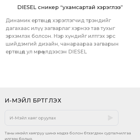
DIESEL сникер “ухамсартай хэрэглээ”
Динамик ертөнцөд хэрэглэгчид трэндийг
дагахаас илүү загварлаг хэрнээ тав тухыг
эрхэмлэх болсон. Нэр хүндийг илтгэх эрс
шийдэмгий дизайн, чанараараа загварын
ертөнцөд ул мөрөө үлдээсэн DIESEL
И-МЭЙЛ БҮРТГҮҮЛЭХ​
Таны имэйл хаягруу шинэ мэдээ болон бүтээгдэхүүн сурталчилгаа
илгээх болно.