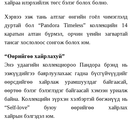
хайраа илэрхийлэх төгс бэлэг болох болно.
Хэрвээ ээж тань алтлаг өнгийн гоёл чимэглэлд
дуртай бол “Pandora Timeless” коллекцийн 14
каратын алтан бүрмэл, орчин үеийн загвартай
тансаг хослолоос сонгож болох юм.
“Өөрийгөө хайрлахуй”
Энэ удаагийн коллекциороо Пандора брэнд нь
ээжүүдийгээ баярлуулахаас гадна бүсгүйчүүдийг
өөрсдийгөө хайрлаж урамшуулдаг байгаасай,
өөртөө бэлэг бэлэглэдэг байгаасай хэмээн уриалж
байна. Коллекцийн зүрхэн хэлбэртэй бөгжнүүд нь
“Self-love” буюу өөрийгөө хайрлах
хайрын бэлгэдэл юм.