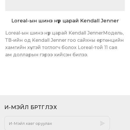
Loreal-ын шинэ нүүр царай Kendall Jenner
Loreal-ын шинэ нүүр царай Kendall JennerМодель,
ТВ-ийн од Kendall Jenner гоо сайхны ертөнцийн
хамгийн хүчтэй тоглогч болох Loreal-той 11 сая
ам долларын гэрээ хийсэн билээ.
И-МЭЙЛ БҮРТГҮҮЛЭХ​