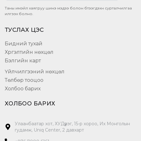
Таны имэйл хаягруу шинэ мэдээ болон бүтээгдэхүүн сурталчилгаа
илгээх болно.
ТУСЛАХ ЦЭС
Бидний тухай
Хүргэлтийн нөхцөл
Бэлгийн карт
Үйлчилгээний нөхцөл
Төлбөр тооцоо
Холбоо барих
ХОЛБОО БАРИХ
Улаанбаатар хот, ХУДүүрэг, 15-р хороо, Их Монголын
гудамж, Uniq Center, 2 давхарт