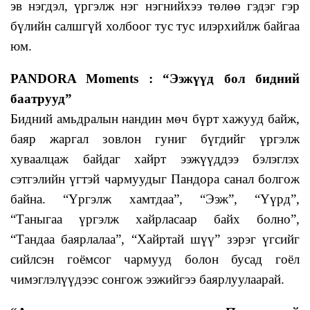
эв нэгдэл, үргэлж нэг нэгнийхээ төлөө гэдэг гэр
бүлийн салшгүй холбоог тус тус илэрхийлж байгаа
юм.
PANDORA Moments : “Ээжүүд бол бидний
баатрууд”
Бидний амьдралын нандин мөч бүрт хажууд байж,
баяр жаргал зовлон гуниг бүгдийг үргэлж
хуваалцаж байдаг хайрт ээжүүддээ бэлэглэх
сэтгэлийн үгтэй чармуудыг Пандора санал болгож
байна. “Үргэлж хамтдаа”, “Ээж”, “Үүрд”,
“Таныгаа үргэлж хайрласаар байх болно”,
“Тандаа баярлалаа”, “Хайртай шүү” зэрэг үгсийг
сийлсэн гоёмсог чармууд болон бусад гоёл
чимэглэлүүдээс сонгож ээжийгээ баярлуулаарай.