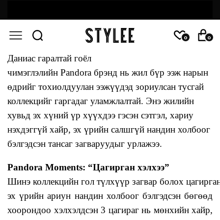
0
0
Даниас гаралтай гоёл
чимэглэлийн Pandora брэнд нь жил бүр ээж нарын
өдрийг тохиолдуулан ээжүүдэд зориулсан тусгай
коллекцийг гаргадаг уламжлалтай. Энэ жилийн
хувьд эх хүний үр хүүхдээ гэсэн сэтгэл, хариу
нэхдэггүй хайр, эх үрийн салшгүй нандин холбоог
бэлгэдсэн тансаг загваруудыг урлажээ.
Pandora Moments: “Цагирган хэлхээ”
Шинэ коллекцийн гол түлхүүр загвар болох цагирган
эх үрийн ариун нандин холбоог бэлгэдсэн бөгөөд
хоорондоо хэлхэлдсэн 3 цагираг нь мөнхийн хайр,