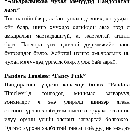
“Амьдралынхаа чухал мөчүүдэд Пандоратай
хамт”
Төгсөлтийн баяр, албан тушаал дэвших, хосуудын
ойн баяр, шинэ хүүхдээ өлгийдөн авах гээд л
амьдралын мартагдашгүй, аз жаргалтай агшин
бүрт Пандора үнэ цэнэтэй дурсамжийг тань
бүтээлцдэг билээ. Хайртай нэгнээ амьдралынх нь
чухал мөчүүдэд үргэлж баярлуулж байгаарай.
Pandora Timeless: “Fancy Pink”
Пандорагийн үндсэн коллекци болох “Pandora
Timeless”-д сонгодог, минимал загварууд
зонхилдог ч энэ улиралд шинээр ягаан
өнгийн зүрхэн хэлбэртэй шигтгээ оруулж өгсөн нь
илүү орчин үеийн элегант загвартай болгожээ.
Эдгээр зүрхэн хэлбэртэй тансаг гоёлууд нь ээждээ