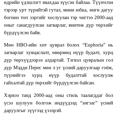
өдрийн үдэшлэгт явахдаа зүүсэн байлаа. Түүнчлэн
тэрээр урт түрийтэй гутал, мини юбка, өнгө дагуу
богино топ зэргийг хослуулан тэр чигтээ 2000-аад
оныг санагдуулсан загварлаг, винтеж дүр төрхийг
бүрдүүлсэн байв.
Мөн HBO-ийн хит цуврал болох “Еuphoria” нь
загварлаг хувцаслалт, өвөрмөц нүүр будалт, хурц
дүр төрхүүдээрээ алдартай. Тэгвэл цувралын гол
дүр Мэдди Перес мөн л уг үсний даруулгаар гоёж,
түүнийгээ хурц нүүр будалттай хослуулж
гайхалтай дүр төрхийг бүрдүүлсэн байсан.
Хэрвээ танд 2000-аад оны стиль таалагддаг бол
үсээ шулуун болгож индүүдээд “зигзаг” үсний
даруулгыг зүүгээд үзээрэй.