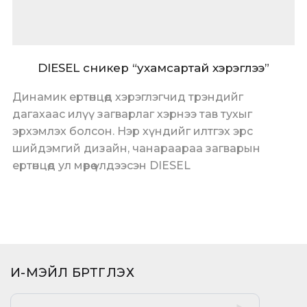
DIESEL сникер “ухамсартай хэрэглээ”
Динамик ертөнцөд хэрэглэгчид трэндийг
дагахаас илүү загварлаг хэрнээ тав тухыг
эрхэмлэх болсон. Нэр хүндийг илтгэх эрс
шийдэмгий дизайн, чанараараа загварын
ертөнцөд ул мөрөө үлдээсэн DIESEL
И-МЭЙЛ БҮРТГҮҮЛЭХ​