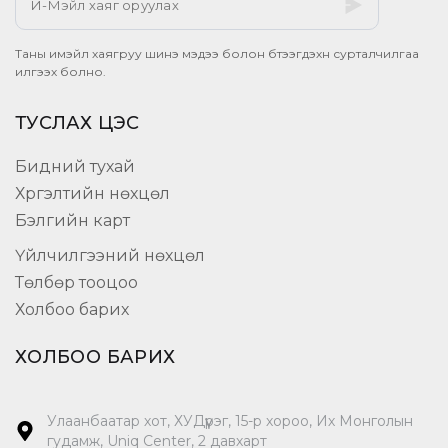
Таны имэйл хаягруу шинэ мэдээ болон бүтээгдэхүүн сурталчилгаа
илгээх болно.
ТУСЛАХ ЦЭС
Бидний тухай
Хүргэлтийн нөхцөл
Бэлгийн карт
Үйлчилгээний нөхцөл
Төлбөр тооцоо
Холбоо барих
ХОЛБОО БАРИХ
Улаанбаатар хот, ХУДүүрэг, 15-р хороо, Их Монголын
гудамж, Uniq Center, 2 давхарт