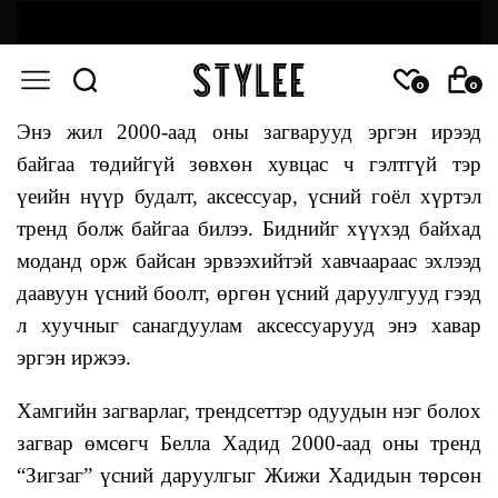
0
0
Энэ жил 2000-аад оны загварууд эргэн ирээд
байгаа төдийгүй зөвхөн хувцас ч гэлтгүй тэр
үеийн нүүр будалт, аксессуар, үсний гоёл хүртэл
тренд болж байгаа билээ. Биднийг хүүхэд байхад
моданд орж байсан эрвээхийтэй хавчаараас эхлээд
даавуун үсний боолт, өргөн үсний даруулгууд гээд
л хуучныг санагдуулам аксессуарууд энэ хавар
эргэн иржээ.
Хамгийн загварлаг, трендсеттэр одуудын нэг болох
загвар өмсөгч Белла Хадид 2000-аад оны тренд
“Зигзаг” үсний даруулгыг Жижи Хадидын төрсөн