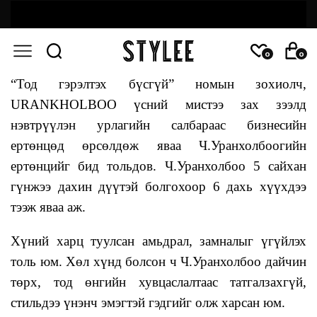
0
0
“Тод гэрэлтэх бүсгүй” номын зохиолч,
URANKHOLBOO үсний мистээ зах зээлд
нэвтрүүлэн урлагийн салбараас бизнесийн
ертөнцөд өрсөлдөж яваа Ч.Уранхолбоогийн
ертөнцийг бид тольдов. Ч.Уранхолбоо 5 сайхан
гүнжээ дахин дүүтэй болгохоор 6 дахь хүүхдээ
тээж яваа аж.
Хүний харц туулсан амьдрал, замналыг үгүйлэх
толь юм. Хөл хүнд болсон ч Ч.Уранхолбоо дайчин
төрх, тод өнгийн хувцаслалтаас татгалзахгүй,
стильдээ үнэнч эмэгтэй гэдгийг олж харсан юм.