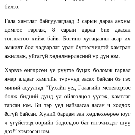
билээ.
Гала хамтлаг байгуулагдаад 3 сарын дараа анхны
цомгоо гаргаж, 8 сарын дараа бие даасан
тоглолтоо хийж байв. Богино хугацааны асар их
амжилт бол чадварлаг уран бүтээлчидтэй хамтран
ажиллаж, уйгагүй хөдөлмөрлөсний үр дүн юм.
Хэрвээ өнгөрсөн үе рүүгээ буцах боломж гарвал
ямар алдааг хамгийн түрүүнд засах байсан бэ гэх
миний асуултад “Тухайн үед Галагийн менежерээс
болж бидний дунд үл ойлголцол үүсэж, хамтлаг
тарсан юм. Би тэр үед найзаасаа яасан ч холдох
ёсгүй байсан. Хүний бардам зан хөдлөхөөрөө юуг
ч үгүйсгээд өөрийн бодолдоо бат итгэчихдэг шүү
дээ!” хэмээсэн юм.