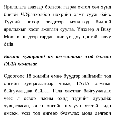
Ярилцлага авахаар болзсон газраа очтол хөл хүнд
биетэй Ч.Уранхолбоо нөхрийн хамт сууж байв.
Түүний нөхөр эелдгээр мэндлээд бидний
ярилцахыг хэсэг ажиглан суулаа. Үнэхээр л Busy
Mom влог дээр гардаг шиг үг дуу цөөтэй залуу
байв.
Богино хугацаанд их амжилтын эзэд болсон
ГАЛА хамтлаг
Одоогоос 18 жилийн өмнө бүүдгэр нийгмийг тод
өнгийн хувцаслалтаар чимж, ГАЛА хамтлаг
байгуулагдаж байлаа. Гала хамтлаг байгуулагдах
үеэс л өсвөр насны охид тэднийг дуурайж
хувцасласан, өнгө өнгийн шулуун хээтэй гидр
өмсөж, үсээ тод өнгөөр будуулах мода дэлгэрч