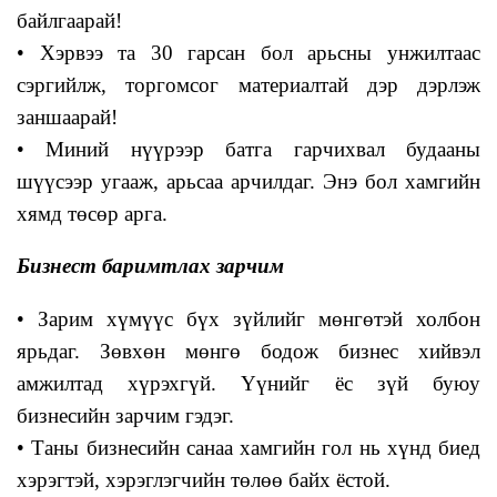
байлгаарай!
• Хэрвээ та 30 гарсан бол арьсны унжилтаас
сэргийлж, торгомсог материалтай дэр дэрлэж
заншаарай!
• Миний нүүрээр батга гарчихвал будааны
шүүсээр угааж, арьсаа арчилдаг. Энэ бол хамгийн
хямд төсөр арга.
Бизнест баримтлах зарчим
• Зарим хүмүүс бүх зүйлийг мөнгөтэй холбон
ярьдаг. Зөвхөн мөнгө бодож бизнес хийвэл
амжилтад хүрэхгүй. Үүнийг ёс зүй буюу
бизнесийн зарчим гэдэг.
• Таны бизнесийн санаа хамгийн гол нь хүнд биед
хэрэгтэй, хэрэглэгчийн төлөө байх ёстой.