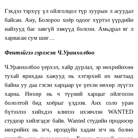
Гэхдээ тэрхүү үл ойлголцол түр зуурын л асуудал
байсан. Ану, Болороо хоёр одоог хүртэл үүрдийн
найзууд бас завгүй ээжүүд болсон. Амьдрал яг л
харвасан сум шиг…
Фентэйгээ гэрлэсэн Ч.Уранхолбоо
Ч.Уранхолбоо үерхэл, хайр дурлал, эр нөхрийнхөө
тухай ярихдаа хажууд нь хэтэрхий их магтаад
байна уу даа гэсэн харцаар үе үехэн нөхөр лүүгээ
харна. Нөхөр нь ч түүний харцыг ойлгосон
бололтой бид хоёрыг үлдээв. Анх соло уран
бүтээлээ хийхдээ клипээ ихэвчлэн WANTED
студиэр хийлгэдэг байв. Wanted студийн продюсер
нөхрийнх нь эгч, ирээдүйн хадам эгч нь болно