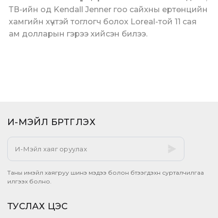
ТВ-ийн од Kendall Jenner гоо сайхны ертөнцийн
хамгийн хүчтэй тоглогч болох Loreal-той 11 сая
ам долларын гэрээ хийсэн билээ.
И-МЭЙЛ БҮРТГҮҮЛЭХ​
Таны имэйл хаягруу шинэ мэдээ болон бүтээгдэхүүн сурталчилгаа
илгээх болно.
ТУСЛАХ ЦЭС