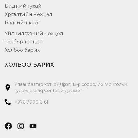
Бидний тухай
Хүргэлтийн нөхцөл
Бэлгийн карт
Үйлчилгээний нөхцөл
Төлбөр тооцоо
Холбоо барих
ХОЛБОО БАРИХ
Улаанбаатар хот, ХУДүүрэг, 15-р хороо, Их Монголын
гудамж, Uniq Center, 2 давхарт
+976 7000 6161