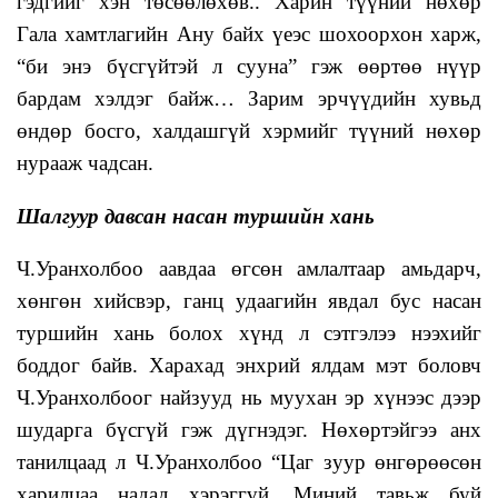
гэдгийг хэн төсөөлөхөв.. Харин түүний нөхөр
Гала хамтлагийн Ану байх үеэс шохоорхон харж,
“би энэ бүсгүйтэй л сууна” гэж өөртөө нүүр
бардам хэлдэг байж… Зарим эрчүүдийн хувьд
өндөр босго, халдашгүй хэрмийг түүний нөхөр
нурааж чадсан.
Шалгуур давсан насан туршийн хань
Ч.Уранхолбоо аавдаа өгсөн амлалтаар амьдарч,
хөнгөн хийсвэр, ганц удаагийн явдал бус насан
туршийн хань болох хүнд л сэтгэлээ нээхийг
боддог байв. Харахад энхрий ялдам мэт боловч
Ч.Уранхолбоог найзууд нь муухан эр хүнээс дээр
шударга бүсгүй гэж дүгнэдэг. Нөхөртэйгээ анх
танилцаад л Ч.Уранхолбоо “Цаг зуур өнгөрөөсөн
харилцаа надад хэрэггүй. Миний тавьж буй