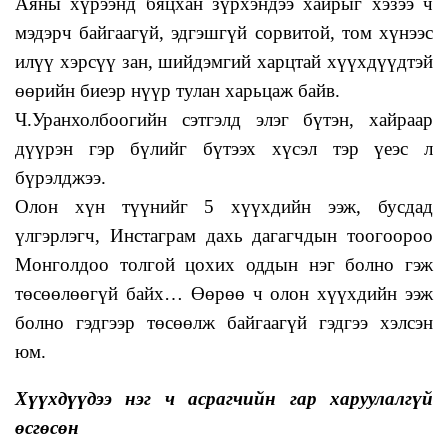
Аяны хүрээнд бяцхан зүрхэндээ хайрыг хэзээ ч
мэдэрч байгаагүй, эдгэшгүй сорвитой, том хүнээс
илүү хэрсүү зан, шийдэмгий харцтай хүүхдүүдтэй
өөрийн биеэр нүүр тулан харьцаж байв.
Ч.Уранхолбоогийн сэтгэлд элэг бүтэн, хайраар
дүүрэн гэр бүлийг бүтээх хүсэл тэр үеэс л
бүрэлджээ.
Олон хүн түүнийг 5 хүүхдийн ээж, бусдад
үлгэрлэгч, Инстаграм дахь дагагчдын тоогоороо
Монголдоо толгой цохих оддын нэг болно гэж
төсөөлөөгүй байх… Өөрөө ч олон хүүхдийн ээж
болно гэдгээр төсөөлж байгаагүй гэдгээ хэлсэн
юм.
Хүүхдүүдээ нэг ч асрагчийн гар харуулалгүй
өсгөсөн