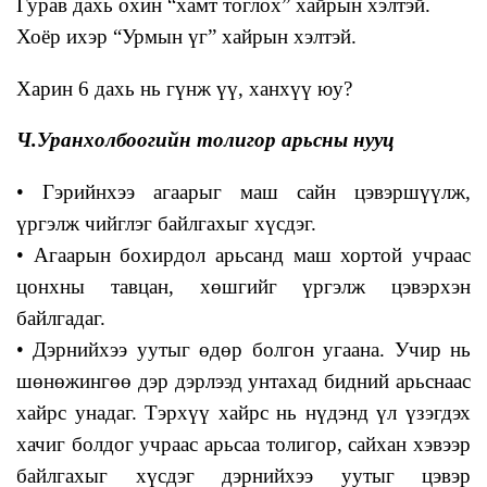
Гурав дахь охин “хамт тоглох” хайрын хэлтэй.
Хоёр ихэр “Урмын үг” хайрын хэлтэй.
Харин 6 дахь нь гүнж үү, ханхүү юу?
Ч.Уранхолбоогийн толигор арьсны нууц
• Гэрийнхээ агаарыг маш сайн цэвэршүүлж,
үргэлж чийглэг байлгахыг хүсдэг.
• Агаарын бохирдол арьсанд маш хортой учраас
цонхны тавцан, хөшгийг үргэлж цэвэрхэн
байлгадаг.
• Дэрнийхээ уутыг өдөр болгон угаана. Учир нь
шөнөжингөө дэр дэрлээд унтахад бидний арьснаас
хайрс унадаг. Тэрхүү хайрс нь нүдэнд үл үзэгдэх
хачиг болдог учраас арьсаа толигор, сайхан хэвээр
байлгахыг хүсдэг дэрнийхээ уутыг цэвэр