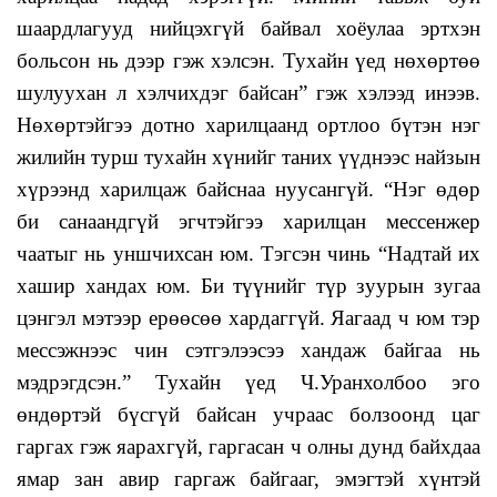
шаардлагууд нийцэхгүй байвал хоёулаа эртхэн
больсон нь дээр гэж хэлсэн. Тухайн үед нөхөртөө
шулуухан л хэлчихдэг байсан” гэж хэлээд инээв.
Нөхөртэйгээ дотно харилцаанд ортлоо бүтэн нэг
жилийн турш тухайн хүнийг таних үүднээс найзын
хүрээнд харилцаж байснаа нуусангүй. “Нэг өдөр
би санаандгүй эгчтэйгээ харилцан мессенжер
чаатыг нь уншчихсан юм. Тэгсэн чинь “Надтай их
хашир хандах юм. Би түүнийг түр зуурын зугаа
цэнгэл мэтээр ерөөсөө хардаггүй. Яагаад ч юм тэр
мессэжнээс чин сэтгэлээсээ хандаж байгаа нь
мэдрэгдсэн.” Тухайн үед Ч.Уранхолбоо эго
өндөртэй бүсгүй байсан учраас болзоонд цаг
гаргах гэж яарахгүй, гаргасан ч олны дунд байхдаа
ямар зан авир гаргаж байгааг, эмэгтэй хүнтэй