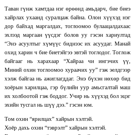
Таван гүнж хамтдаа нэг өрөөнд амьдарч, бие биеэ
хайрлах ухаанд суралцаж байна. Олон хүүхэд нэг
дор байхад маргалдах, тоглоомоо булаацалдахаас
эхлээд маргаан үүсдэг болов уу гэсэн хариултад
“Энэ асуултыг хүмүүс биднээс их асуудаг. Манай
охид харин ч бие биетэйгээ эвтэй тоглодог. Тоглож
байгааг нь харахаар “Хайраа чи ингэчих үү,
Миний охин тоглоомоо хураачих уу” гэж эелдгээр
хэлж байгаа нь ажиглагддаг. Энэ бүхэн нөхөр бид
хоёрын харилцаа, гэр бүлийн уур амьсгалтай маш
их холбоотой гэж боддог. Учир нь хүүхэд бол эцэг
эхийн тусгал нь шүү дээ.” гэсэн юм.
Том охин “ярилцах” хайрын хэлтэй.
Хоёр дахь охин “тэврэлт” хайрын хэлтэй.