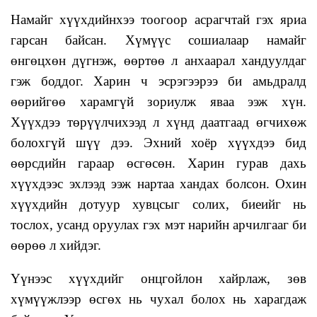
Намайг хүүхдийнхээ тоогоор асрагчтай гэх яриа
гарсан байсан. Хүмүүс сошиалаар намайг
өнгөцхөн дүгнэж, өөртөө л анхаарал хандуулдаг
гэж боддог. Харин ч эсрэгээрээ би амьдралд
өөрийгөө харамгүй зориулж яваа ээж хүн.
Хүүхдээ төрүүлчихээд л хүнд даатгаад өгчихөж
болохгүй шүү дээ. Эхний хоёр хүүхдээ бид
өөрсдийн гараар өсгөсөн. Харин гурав дахь
хүүхдээс эхлээд ээж нартаа хандах болсон. Охин
хүүхдийн дотуур хувцсыг солих, биеийг нь
тослох, усанд оруулах гэх мэт нарийн арчилгааг би
өөрөө л хийдэг.
Үүнээс хүүхдийг онцгойлон хайрлаж, зөв
хүмүүжлээр өсгөх нь чухал болох нь харагдаж