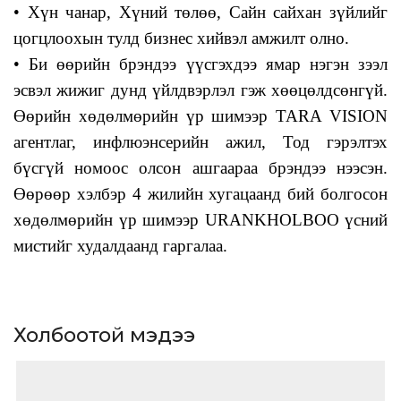
• Хүн чанар, Хүний төлөө, Сайн сайхан зүйлийг
цогцлоохын тулд бизнес хийвэл амжилт олно.
• Би өөрийн брэндээ үүсгэхдээ ямар нэгэн зээл
эсвэл жижиг дунд үйлдвэрлэл гэж хөөцөлдсөнгүй.
Өөрийн хөдөлмөрийн үр шимээр TARA VISION
агентлаг, инфлюэнсерийн ажил, Тод гэрэлтэх
бүсгүй номоос олсон ашгаараа брэндээ нээсэн.
Өөрөөр хэлбэр 4 жилийн хугацаанд бий болгосон
хөдөлмөрийн үр шимээр URANKHOLBOO үсний
мистийг худалдаанд гаргалаа.
Холбоотой мэдээ