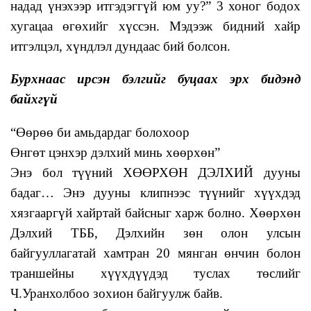
надад үнэхээр итгэдэггүй юм уу?” 3 хоног бодох
хугацаа өгөхийг хүссэн. Мэдээж бидний хайр
итгэлцэл, хүндлэл дундаас бий болсон.
Бурхнаас ирсэн бэлгийг буцаах эрх бидэнд
байхгүй
“Өөрөө би амьдардаг болохоор
Өнгөт цэнхэр дэлхий минь хөөрхөн”
Энэ бол түүний ХӨӨРХӨН ДЭЛХИЙ дууны
бадаг… Энэ дууны клипнээс түүнийг хүүхдэд
хязгааргүй хайртай байсныг харж болно. Хөөрхөн
Дэлхий ТББ, Дэлхийн зөн олон улсын
байгууллагатай хамтран 20 мянган өнчин болон
траншейны хүүхдүүдэд туслах төслийг
Ч.Уранхолбоо зохион байгуулж байв.