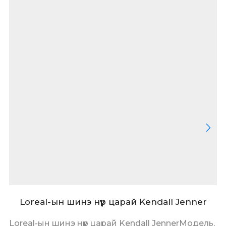
Loreal-ын шинэ нүүр царай Kendall Jenner
Loreal-ын шинэ нүүр царай Kendall JennerМодель,