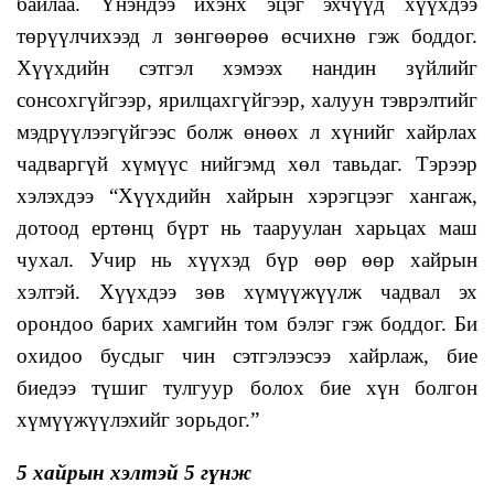
байлаа. Үнэндээ ихэнх эцэг эхчүүд хүүхдээ
төрүүлчихээд л зөнгөөрөө өсчихнө гэж боддог.
Хүүхдийн сэтгэл хэмээх нандин зүйлийг
сонсохгүйгээр, ярилцахгүйгээр, халуун тэврэлтийг
мэдрүүлээгүйгээс болж өнөөх л хүнийг хайрлах
чадваргүй хүмүүс нийгэмд хөл тавьдаг. Тэрээр
хэлэхдээ “Хүүхдийн хайрын хэрэгцээг хангаж,
дотоод ертөнц бүрт нь тааруулан харьцах маш
чухал. Учир нь хүүхэд бүр өөр өөр хайрын
хэлтэй. Хүүхдээ зөв хүмүүжүүлж чадвал эх
орондоо барих хамгийн том бэлэг гэж боддог. Би
охидоо бусдыг чин сэтгэлээсээ хайрлаж, бие
биедээ түшиг тулгуур болох бие хүн болгон
хүмүүжүүлэхийг зорьдог.”
5 хайрын хэлтэй 5 гүнж