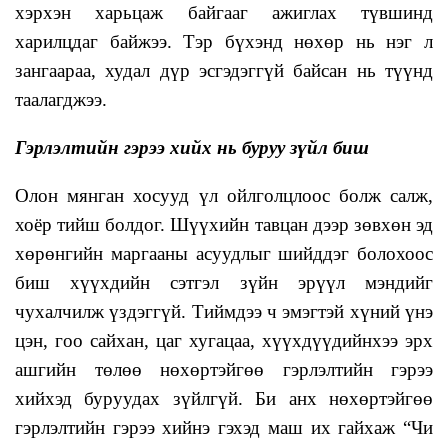
хэрхэн харьцаж байгааг ажиглах түвшинд
харилцдаг байжээ. Тэр бүхэнд нөхөр нь нэг л
зангаараа, худал дүр эсгэдэггүй байсан нь түүнд
таалагджээ.
Гэрлэлтийн гэрээ хийх нь буруу зүйл биш
Олон мянган хосууд үл ойлголцлоос болж салж,
хоёр тийш болдог. Шүүхийн тавцан дээр зөвхөн эд
хөрөнгийн маргааны асуудлыг шийддэг болохоос
биш хүүхдийн сэтгэл зүйн эрүүл мэндийг
чухалчилж үздэггүй. Тиймдээ ч эмэгтэй хүний үнэ
цэн, гоо сайхан, цаг хугацаа, хүүхдүүдийнхээ эрх
ашгийн төлөө нөхөртэйгөө гэрлэлтийн гэрээ
хийхэд буруудах зүйлгүй. Би анх нөхөртэйгөө
гэрлэлтийн гэрээ хийнэ гэхэд маш их гайхаж “Чи