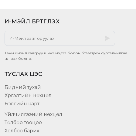
И-МЭЙЛ БҮРТГҮҮЛЭХ​
Таны имэйл хаягруу шинэ мэдээ болон бүтээгдэхүүн сурталчилгаа
илгээх болно.
ТУСЛАХ ЦЭС
Бидний тухай
Хүргэлтийн нөхцөл
Бэлгийн карт
Үйлчилгээний нөхцөл
Төлбөр тооцоо
Холбоо барих