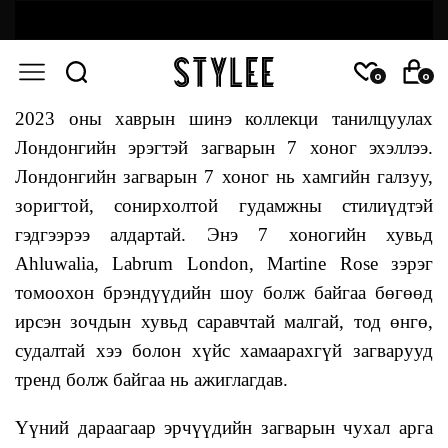
0
0
2023 оны хаврын шинэ коллекци танилцуулах
Лондонгийн эрэгтэй загварын 7 хоног эхэллээ.
Лондонгийн загварын 7 хоног нь хамгийн галзуу,
зоригтой, сонирхолтой гудамжны стилиүдтэй
гэдгээрээ алдартай. Энэ 7 хоногийн хувьд
Ahluwalia, Labrum London, Martine Rose зэрэг
томоохон брэндүүдийн шоу болж байгаа бөгөөд
ирсэн зочдын хувьд саравчтай малгай, тод өнгө,
судалтай хээ болон хүйс хамаарахгүй загварууд
тренд болж байгаа нь ажиглагдав.
Үүний дараагаар эрчүүдийн загварын чухал арга