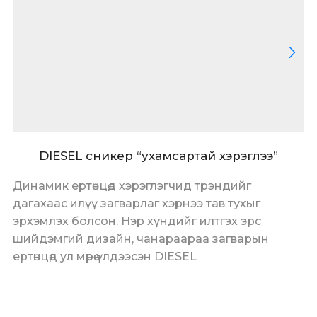
DIESEL сникер “ухамсартай хэрэглээ”
Динамик ертөнцөд хэрэглэгчид трэндийг
дагахаас илүү загварлаг хэрнээ тав тухыг
эрхэмлэх болсон. Нэр хүндийг илтгэх эрс
шийдэмгий дизайн, чанараараа загварын
ертөнцөд ул мөрөө үлдээсэн DIESEL