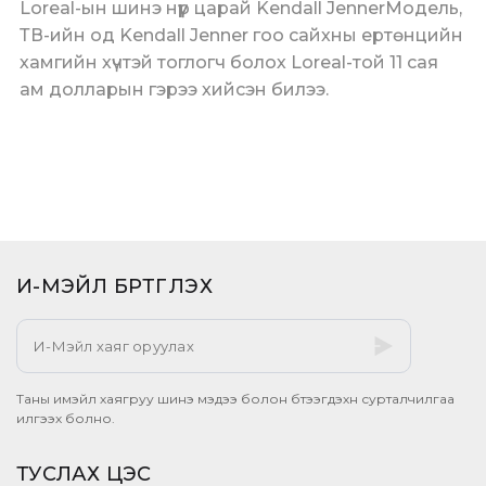
Loreal-ын шинэ нүүр царай Kendall JennerМодель,
ТВ-ийн од Kendall Jenner гоо сайхны ертөнцийн
хамгийн хүчтэй тоглогч болох Loreal-той 11 сая
ам долларын гэрээ хийсэн билээ.
И-МЭЙЛ БҮРТГҮҮЛЭХ​
Таны имэйл хаягруу шинэ мэдээ болон бүтээгдэхүүн сурталчилгаа
илгээх болно.
ТУСЛАХ ЦЭС