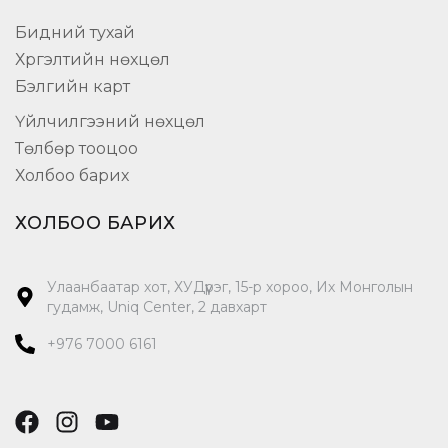
Бидний тухай
Хүргэлтийн нөхцөл
Бэлгийн карт
Үйлчилгээний нөхцөл
Төлбөр тооцоо
Холбоо барих
ХОЛБОО БАРИХ
Улаанбаатар хот, ХУДүүрэг, 15-р хороо, Их Монголын
гудамж, Uniq Center, 2 давхарт
+976 7000 6161