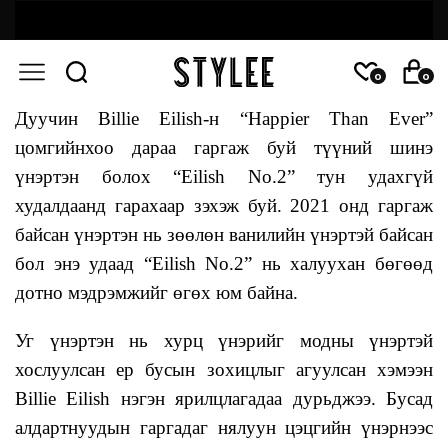
0
0
Дуучин Billie Eilish-н “Happier Than Ever”
цомгийнхоо дараа гаргаж буй түүний шинэ
үнэртэн болох “Eilish No.2” тун удахгүй
худалдаанд гарахаар зэхэж буй. 2021 онд гаргаж
байсан үнэртэн нь зөөлөн ванилийн үнэртэй байсан
бол энэ удаад “Eilish No.2” нь халуухан бөгөөд
дотно мэдрэмжийг өгөх юм байна.
Уг үнэртэн нь хурц үнэрийг модны үнэртэй
хослуулсан ер бусын зохицлыг агуулсан хэмээн
Billie Eilish нэгэн ярилцлагадаа дурьджээ. Бусад
алдартнуудын гаргадаг нялуун цэцгийн үнэрнээс