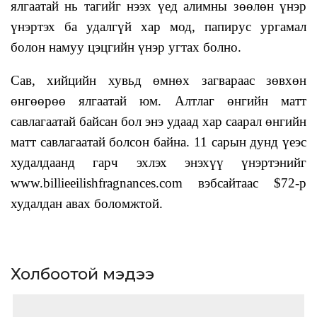
ялгаатай нь тагийг нээх үед алимны зөөлөн үнэр
үнэртэх ба удалгүй хар мод, папирус ургамал
болон намуу цэцгийн үнэр угтах болно.
Сав, хийцийн хувьд өмнөх загвараас зөвхөн
өнгөөрөө ялгаатай юм. Алтлаг өнгийн матт
савлагаатай байсан бол энэ удаад хар саарал өнгийн
матт савлагаатай болсон байна. 11 сарын дунд үеэс
худалдаанд гарч эхлэх энэхүү үнэртэнийг
www.billieeilishfragnances.com вэбсайтаас $72-р
худалдан авах боломжтой.
Холбоотой мэдээ