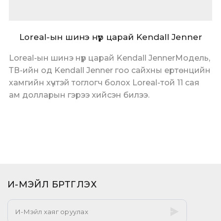
Loreal-ын шинэ нүүр царай Kendall Jenner
Loreal-ын шинэ нүүр царай Kendall JennerМодель,
ТВ-ийн од Kendall Jenner гоо сайхны ертөнцийн
хамгийн хүчтэй тоглогч болох Loreal-той 11 сая
ам долларын гэрээ хийсэн билээ.
И-МЭЙЛ БҮРТГҮҮЛЭХ​