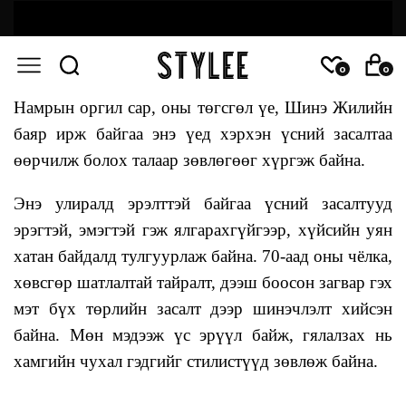
0
0
Намрын оргил сар, оны төгсгөл үе, Шинэ Жилийн
баяр ирж байгаа энэ үед хэрхэн үсний засалтаа
өөрчилж болох талаар зөвлөгөөг хүргэж байна.
Энэ улиралд эрэлттэй байгаа үсний засалтууд
эрэгтэй, эмэгтэй гэж ялгарахгүйгээр, хүйсийн уян
хатан байдалд тулгуурлаж байна. 70-аад оны чёлка,
хөвсгөр шатлалтай тайралт, дээш боосон загвар гэх
мэт бүх төрлийн засалт дээр шинэчлэлт хийсэн
байна. Мөн мэдээж үс эрүүл байж, гялалзах нь
хамгийн чухал гэдгийг стилистүүд зөвлөж байна.