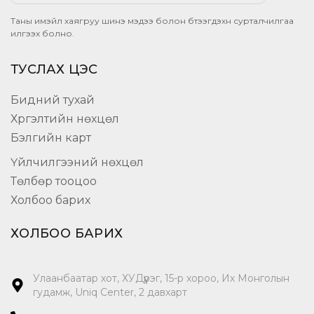
Таны имэйл хаягруу шинэ мэдээ болон бүтээгдэхүүн сурталчилгаа
илгээх болно.
ТУСЛАХ ЦЭС
Бидний тухай
Хүргэлтийн нөхцөл
Бэлгийн карт
Үйлчилгээний нөхцөл
Төлбөр тооцоо
Холбоо барих
ХОЛБОО БАРИХ
Улаанбаатар хот, ХУДүүрэг, 15-р хороо, Их Монголын
гудамж, Uniq Center, 2 давхарт