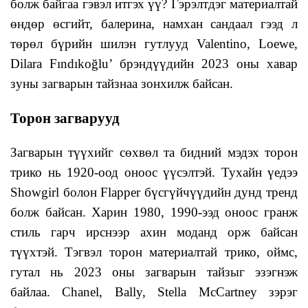
болж байгаа гэвэл итгэх үү? Гэрэлтдэг материалтай
өндөр өсгийт, балерина, намхан сандаал гээд л
төрөл бүрийн шилэн гутлууд Valentino, Loеwe,
Dilara Fındıkoğlu’ брэндүүдийн 2023 оны хавар
зуны загварын тайзнаа зонхилж байсан.
Торон загварууд
Загварын түүхийг сөхвөл та бидний мэдэх торон
трико нь 1920-оод оноос үүсэлтэй. Тухайн үедээ
Showgirl болон Flapper бүсгүйчүүдийн дунд тренд
болж байсан. Харин 1980, 1990-ээд оноос гранж
стиль гарч ирснээр ахин моданд орж байсан
түүхтэй. Тэгвэл торон материалтай трико, оймс,
гутал нь 2023 оны загварын тайзыг эзэгнэж
байлаа. Chanel, Bally, Stella McCartney зэрэг