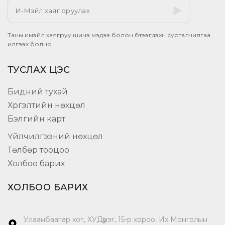
Таны имэйл хаягруу шинэ мэдээ болон бүтээгдэхүүн сурталчилгаа
илгээх болно.
ТУСЛАХ ЦЭС
Бидний тухай
Хүргэлтийн нөхцөл
Бэлгийн карт
Үйлчилгээний нөхцөл
Төлбөр тооцоо
Холбоо барих
ХОЛБОО БАРИХ
Улаанбаатар хот, ХУДүүрэг, 15-р хороо, Их Монголын