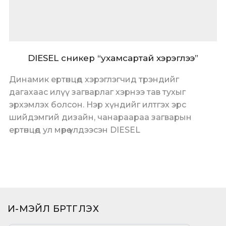
DIESEL сникер “ухамсартай хэрэглээ”
Динамик ертөнцөд хэрэглэгчид трэндийг
дагахаас илүү загварлаг хэрнээ тав тухыг
эрхэмлэх болсон. Нэр хүндийг илтгэх эрс
шийдэмгий дизайн, чанараараа загварын
ертөнцөд ул мөрөө үлдээсэн DIESEL
И-МЭЙЛ БҮРТГҮҮЛЭХ​