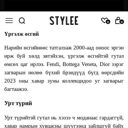
0
0
Үргэлж өсгий
Нарийн өсгийнөөс татгалзаж 2000-аад оноос эргэн
ирж буй хөлд эвтэйхэн, үргэлж өсгийтэй гутал
өмсөх цаг ирлээ. Fendi, Bottega Veneta, Dior зэрэг
загварын нөлөө бүхий брэндүүд бүгд өөрсдийн
2023 оны хавар зуны коллекцидоо уг загварыг
багтаажээ.
Урт түрий
Урт түрийтэй гутал нь хэзээ ч моданаас гардаггүй,
хавар намрын хувцасны шүүгээнд зайлшгүй байх