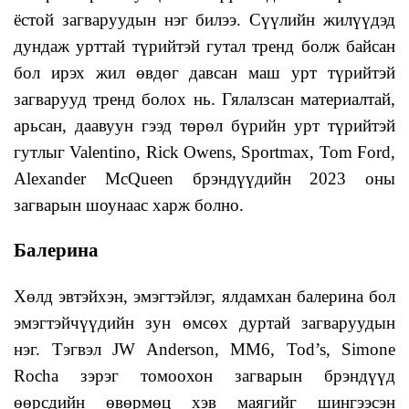
ёстой загваруудын нэг билээ. Сүүлийн жилүүдэд
дундаж урттай түрийтэй гутал тренд болж байсан
бол ирэх жил өвдөг давсан маш урт түрийтэй
загварууд тренд болох нь. Гялалзсан материалтай,
арьсан, даавуун гээд төрөл бүрийн урт түрийтэй
гутлыг Valentino, Rick Owens, Sportmax, Tom Ford,
Alexander McQueen брэндүүдийн 2023 оны
загварын шоунаас харж болно.
Балерина
Хөлд эвтэйхэн, эмэгтэйлэг, ялдамхан балерина бол
эмэгтэйчүүдийн зун өмсөх дуртай загваруудын
нэг. Тэгвэл JW Anderson, MM6, Tod’s, Simone
Rocha зэрэг томоохон загварын брэндүүд
өөрсдийн өвөрмөц хэв маягийг шингээсэн