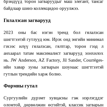
брэндүүд торон загваруудыг маш элегант, тансаг
байдлаар шинэ коллекцидоо оруулжээ.
Гялалзсан загварууд
2023 оны бас нэгэн тренд бол гялалзсан
шигтгээтэй гутлууд юм. Ирэх онд энгийн минимал
гэхээс илүү гялалзсан, гялтгар, торон гээд л
анхаарал татам максималист загварууд зонхилох
нь. JW Anderson, AZ Factory, Jil Sander, Courrèges-
ийн хавар зуны загварын шоунаас шигтгээтэй
гутлын трендийн харж болно.
Формны гутал
Сургуулийн дүрэмт хувцасны гэж нэрлэгддэг
оломтой, дөрвөлжин өсгийтэй, классик загварын