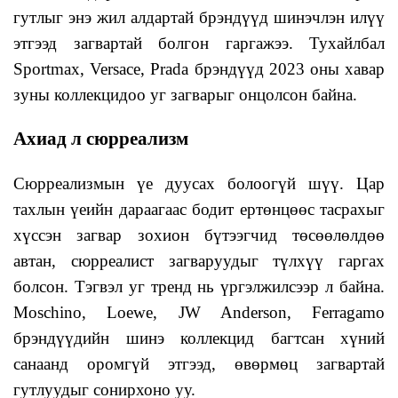
гутлыг энэ жил алдартай брэндүүд шинэчлэн илүү
этгээд загвартай болгон гаргажээ. Тухайлбал
Sportmax, Versace, Prada брэндүүд 2023 оны хавар
зуны коллекцидоо уг загварыг онцолсон байна.
Ахиад л сюрреализм
Сюрреализмын үе дуусах болоогүй шүү. Цар
тахлын үеийн дараагаас бодит ертөнцөөс тасрахыг
хүссэн загвар зохион бүтээгчид төсөөлөлдөө
автан, сюрреалист загваруудыг түлхүү гаргах
болсон. Тэгвэл уг тренд нь үргэлжилсээр л байна.
Moschino, Loewe, JW Anderson, Ferragamo
брэндүүдийн шинэ коллекцид багтсан хүний
санаанд оромгүй этгээд, өвөрмөц загвартай
гутлуудыг сонирхоно уу.