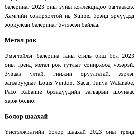
балеринаг 2023 оны зуны коллекцидоо багтаажээ.
Хамгийн сонирхолтой нь Sunnei брэнд эрчүүдэд
зориулсан балеринаг бүтээсэн байлаа.
Метал рок
Эмэгтэйлэг балерина таны стиль биш бол 2023
оны тренд метал рок гутлыг сонирхоод үзээрэй.
Зузаан ултай, гинжин оруулгатай, зэрлэг
загваруудыг Louis Vuitton, Sacai, Junya Watanabe,
Paco Rabanne брэндүүдийн загварын шоунаас
харж болно.
Болор шаахай
Үнсгэлжингийн болор шаахай 2023 оны тренд