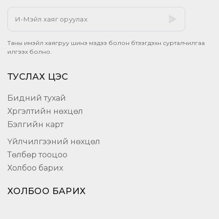
Таны имэйл хаягруу шинэ мэдээ болон бүтээгдэхүүн сурталчилгаа
илгээх болно.
ТУСЛАХ ЦЭС
Бидний тухай
Хүргэлтийн нөхцөл
Бэлгийн карт
Үйлчилгээний нөхцөл
Төлбөр тооцоо
Холбоо барих
ХОЛБОО БАРИХ