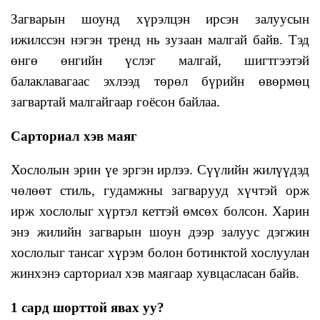
Загварын шоунд хүрэлцэн ирсэн залуусын
ижилссэн нэгэн тренд нь зузаан малгай байв. Тэд
өнгө өнгийн үслэг малгай, шигтгээтэй
балаклавагаас эхлээд төрөл бүрийн өвөрмөц
загвартай малгайгаар гоёсон байлаа.
Сарториал хэв маяг
Хослолын эрин үе эргэн ирлээ. Сүүлийн жилүүдэд
чөлөөт стиль, гудамжны загварууд хүчтэй орж
ирж хослолыг хүртэл кеттэй өмсөх болсон. Харин
энэ жилийн загварын шоун дээр залуус дэгжин
хослолыг тансаг хүрэм болон ботинктой хослуулан
жинхэнэ сарториал хэв маягаар хувцасласан байв.
1 сард шорттой явах уу?