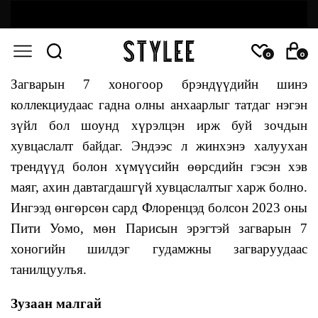
0
0
Загварын 7 хоногоор брэндүүдийн шинэ
коллекциудаас гадна олны анхаарлыг татдаг нэгэн
зүйл бол шоунд хүрэлцэн ирж буй зочдын
хувцаслалт байдаг. Эндээс л жинхэнэ халуухан
трендүүд болон хүмүүсийн өөрсдийн гэсэн хэв
маяг, ахин давтагдашгүй хувцаслалтыг харж болно.
Ингээд өнгөрсөн сард Флоренцэд болсон 2023 оны
Пити Уомо, мөн Парисын эрэгтэй загварын 7
хоногийн шилдэг гудамжны загваруудаас
танилцуулъя.
Зузаан малгай