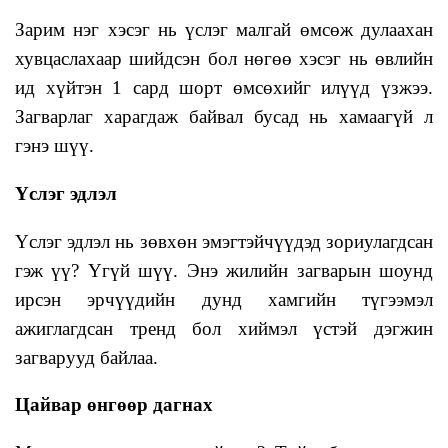
Зарим нэг хэсэг нь үслэг малгай өмсөж дулаахан
хувцаслахаар шийдсэн бол нөгөө хэсэг нь өвлийн
ид хүйтэн 1 сард шорт өмсөхийг илүүд үзжээ.
Загварлаг харагдаж байвал бусад нь хамаагүй л
гэнэ шүү.
Үслэг эдлэл
Үслэг эдлэл нь зөвхөн эмэгтэйчүүдэд зориулагдсан
гэж үү? Үгүй шүү. Энэ жилийн загварын шоунд
ирсэн эрчүүдийн дунд хамгийн түгээмэл
ажиглагдсан тренд бол хиймэл үстэй дэгжин
загварууд байлаа.
Цайвар өнгөөр дагнах