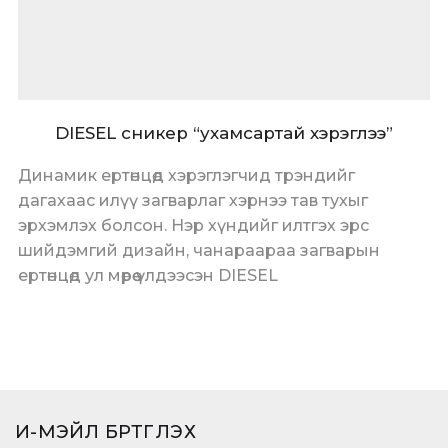
DIESEL сникер “ухамсартай хэрэглээ”
Динамик ертөнцөд хэрэглэгчид трэндийг
дагахаас илүү загварлаг хэрнээ тав тухыг
эрхэмлэх болсон. Нэр хүндийг илтгэх эрс
шийдэмгий дизайн, чанараараа загварын
ертөнцөд ул мөрөө үлдээсэн DIESEL
И-МЭЙЛ БҮРТГҮҮЛЭХ​