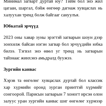
Минимал загварт дуртай юу? Тийм бол энэ жил
цагаан, шаргал, бэйж өнгөөр дагнаж хувцаслах нь
халуухан тренд болж байгааг сануулъя.
Юбкатай эрчүүд
2023 оны хавар зуны эрэгтэй загварын шоун дээр
зонхилж байсан нэгэн загвар бол эрчүүдийн юбка
билээ. Тэгвэл энэ өвөл уг тренд нь загварын
тайзнаас жинхэнэ амьдралд буужээ.
Зургийн канвас
Хэрэв та өнгөлөг хувцаслах дуртай бол классик
хар хүрмийн оронд зурган принттэй хүрмийг
сонгоорой. Парисын загварын 7 хоногт ирсэн олон
залуус уран зургийн канвас шиг өнгөлөг хүрмээр