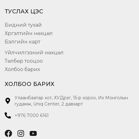
ТУСЛАХ ЦЭС
Бидний тухай
Хүргэлтийн нөхцөл
Бэлгийн карт
Үйлчилгээний нөхцөл
Төлбөр тооцоо
Холбоо барих
ХОЛБОО БАРИХ
Улаанбаатар хот, ХУДүүрэг, 15-р хороо, Их Монголын
гудамж, Uniq Center, 2 давхарт
+976 7000 6161