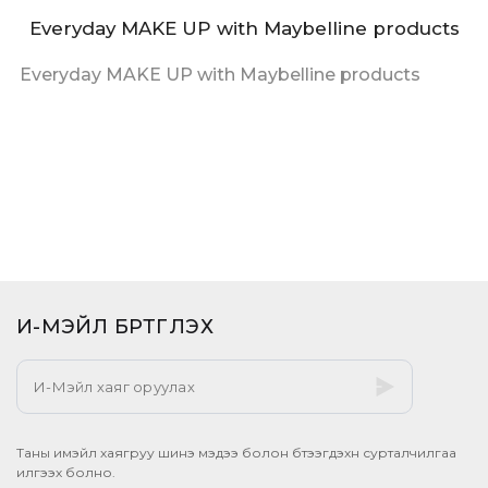
Everyday MAKE UP with Maybelline products
Everyday MAKE UP with Maybelline products
И-МЭЙЛ БҮРТГҮҮЛЭХ​
Таны имэйл хаягруу шинэ мэдээ болон бүтээгдэхүүн сурталчилгаа
илгээх болно.