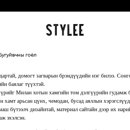
Бугуйвчны гоёл
алдартай, домогт загварын брэндүүдийн нэг билээ. Сон
̆н баялаг түүхтэй.
үрийг Милан хотын хамгийн том дэлгүүрийн гудамж бол
йн хамт арьсан цүнх, чемодан, бусад аяллын хэрэгслүүд,
аш бүтээлч дизайнтай, материал сайтайн дээр их нар
аж эхэлсэн.