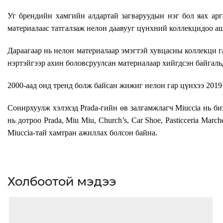
Уг брендийн хамгийн алдартай загваруудын нэг бол яах арг
материалаас татгалзаж нелон даавууг цүнхний коллекцидоо а
Дараагаар нь нелон материалаар эмэгтэй хувцасны коллекци г
нэртэйгээр ахин боловсруулсан материалаар хийгдсэн байгаль
2000-аад онд тренд болж байсан жижиг нелон гар цүнхээ 2019 о
Сонирхуулж хэлэхэд Prada-гийн өв залгамжлагч Miuccia нь бизн
нь дотроо Prada, Miu Miu, Church’s, Car Shoe, Pasticceria Mar
Miuccia-тай хамтран ажиллах болсон байна.
Холбоотой мэдээ