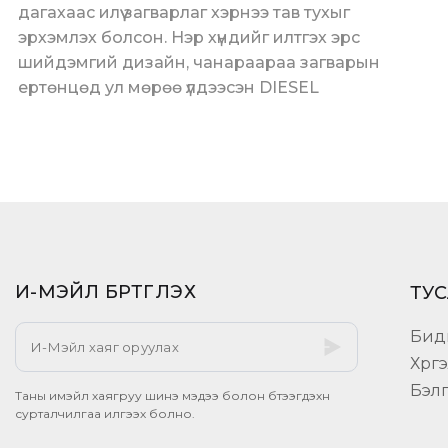
дагахаас илүү загварлаг хэрнээ тав тухыг
эрхэмлэх болсон. Нэр хүндийг илтгэх эрс
шийдэмгий дизайн, чанараараа загварын
ертөнцөд ул мөрөө үлдээсэн DIESEL
И-МЭЙЛ БҮРТГҮҮЛЭХ​
ТУС
Бид
Хүрг
Бэл
Таны имэйл хаягруу шинэ мэдээ болон бүтээгдэхүүн
сурталчилгаа илгээх болно.