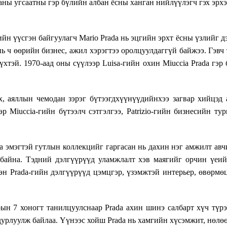
ны угсаатны гэр бүлийн албан ёсны ханган нийлүүлэгч гэх эрхэ
̆н үүсгэн байгуулагч Mario Prada нь эцгийн эрхт ёсны үзлийг дэ
 нь ч өөрийн бизнес, ажил хэрэгтээ оролцуулдаггүй байжээ. Гэвч 
үхтэй. 1970-аад оны сүүлээр Luisa-гийн охин Miuccia Prada гэр
нх, аяллын чемодан зэрэг бүтээгдхүүнүүдийнхээ загвар хийцэд
нээр Miuccia-гийн бүтээлч сэтгэлгээ, Patrizio-гийн бизнесийн т
а эмэгтэй гутлын коллекцийг гаргасан нь дахин нэг амжилт ав
айна. Тэдний дэлгүүрүүд уламжлалт хэв маягийг орчин үеийн
н Prada-гийн дэлгүүрүүд цэмцгэр, үзэмжтэй интерьер, өвөрмөц 
н 7 хоногт танилцуулснаар Prada ахин шинэ салбарт хүч түрэн о
дурлуулж байлаа. Үүнээс хойш Prada нь хамгийн хүсэмжит, нөлө