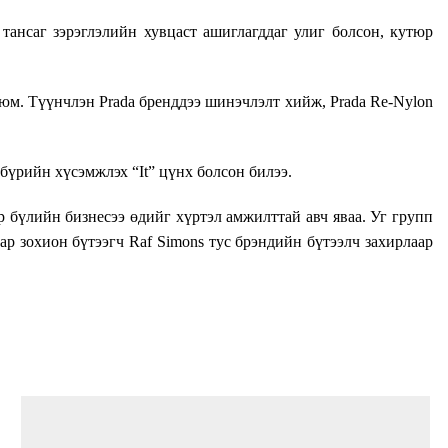
a тансаг зэрэглэлийн хувцаст ашиглагддаг улиг болсон, кутюр
 юм. Түүнчлэн Prada бренддээ шинэчлэлт хийж, Prada Re-Nylon
 бүрийн хүсэмжлэх “It” цүнх болсон билээ.
р бүлийн бизнесээ өдийг хүртэл амжилттай авч яваа. Уг групп
гвар зохион бүтээгч Raf Simons тус брэндийн бүтээлч захирлаар