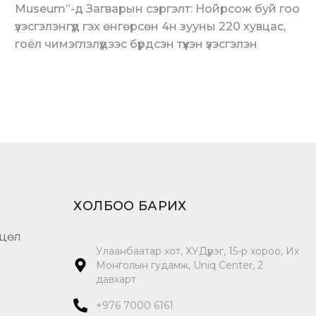
Museum”-д Загварын сэргэлт: Нойрсож буй гоо
үзэсгэлэнгүүд гэх өнгөрсөн 4н зууны 220 хувцас,
гоёл чимэглэлүүдээс бүрдсэн түүхэн үзэсгэлэн
ХОЛБОО БАРИХ
цөл
Улаанбаатар хот, ХУДүүрэг, 15-р хороо, Их
Монголын гудамж, Uniq Center, 2
давхарт
+976 7000 6161