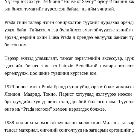
Үүгээр зогсохгүй 1919 онд “House of Savoy” буюу Италийн хаа
ын билэг тэмдгийг дүрсэлсэн байдаг нь ийм учиртай.
Prada-гийн талаар нэгэн сонирхолтой түүхийг дурдахад брендии
үздэг байв. Тиймээс ч гэр бүлийнхээ эмэгтэйчүүдээс хэнийг
эрхэнд өөрийн охин Luisa Prada-д брендээ өвлүүлж байсан тү
болсон юм.
Тэрээр эхлээд уламжлалт, тансаг зэрэглэлийн аксессуар, цү
эдлэлийн бизнес эрхлэгч Patrizio Bertelli-тэй хамтарч эхэлс
өргөжүүлж, цоо шинэ түвшинд хүргэсэн юм.
1979 оноос эхлэн Prada брэнд гутал үйлдвэрлэх болж анхныха
Лондон, Мадрид, Токио, Парист хотуудад дэлгүүрээ нээсэн б
брэндүүдийн хувьд шинэ стандарт бий болгосон юм. Түүнчлэ
өнгө нь “Prada ногоон” хэмээн нэрлэгдэх болжээ.
1988 онд анхны эмэгтэй хувцасны коллекцио Миланы загвары
тансаг материал, өнгөний сонголтууд нь загварын ертөнцийг 