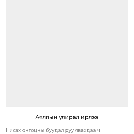
Аяллын улирал ирлээ
Нисэх онгоцны буудал руу явахдаа ч