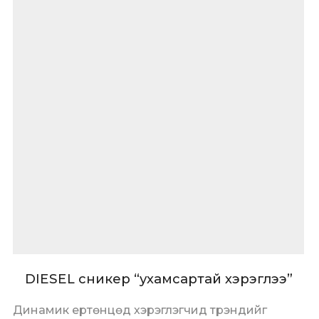
DIESEL сникер “ухамсартай хэрэглээ”
Динамик ертөнцөд хэрэглэгчид трэндийг