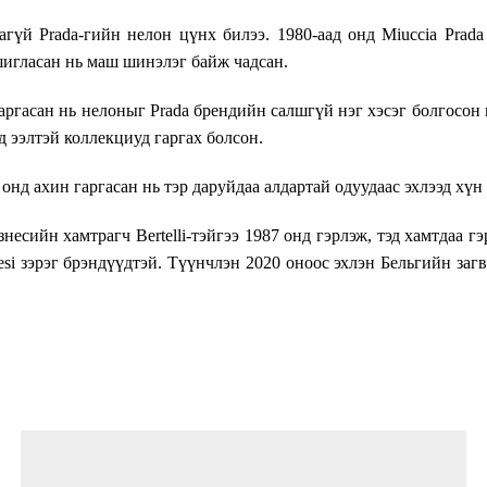
агүй Prada-гийн нелон цүнх билээ. 1980-аад онд Miuccia Prad
шигласан нь маш шинэлэг байж чадсан.
аргасан нь нелоныг Prada брендийн салшгүй нэг хэсэг болгосон
д ээлтэй коллекциуд гаргах болсон.
нд ахин гаргасан нь тэр даруйдаа алдартай одуудаас эхлээд хүн
есийн хамтрагч Bertelli-тэйгээ 1987 онд гэрлэж, тэд хамтдаа гэ
chesi зэрэг брэндүүдтэй. Түүнчлэн 2020 оноос эхлэн Бельгийн за