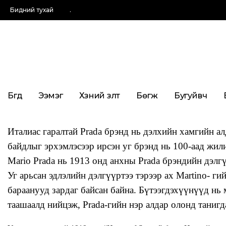
Бидний тухай
.
Бүгд
Ээмэг
Хүзүүний зүүлт
Бөгж
Бугуйвч
Италиас гаралтай Prada брэнд нь дэлхийн хамгийн 
байдлыг эрхэмлэсээр ирсэн уг брэнд нь 100-аад жилии
Mario Prada нь 1913 онд анхны Prada брэндийн дэлгү
Уг арьсан эдлэлийн дэлгүүртээ тэрээр ах Martino- ги
бараанууд зардаг байсан байна. Бүтээгдэхүүнүүд нь м
таашаалд нийцэж, Prada-гийн нэр алдар олонд танигд