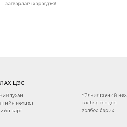
загварлагч харагдъя!
ЛАХ ЦЭС
Үйлчилгээний нөх
ний тухай
Төлбөр тооцоо
элтийн нөхцөл
Холбоо барих
гийн карт