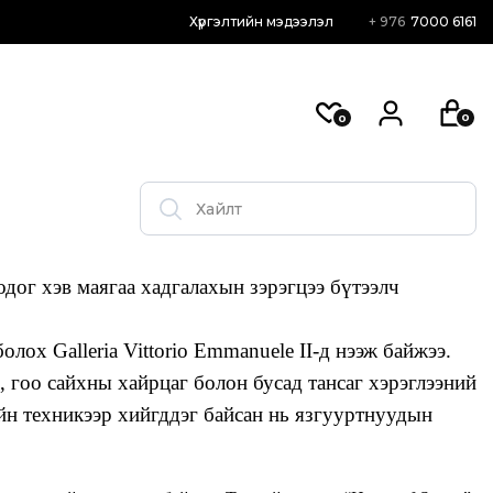
Хүргэлтийн мэдээлэл
+ 976
7000 6161
0
0
годог хэв маягаа хадгалахын зэрэгцээ бүтээлч
ох Galleria Vittorio Emmanuele II-д нээж байжээ.
 гоо сайхны хайрцаг болон бусад тансаг хэрэглээний
ийн техникээр хийгддэг байсан нь язгууртнуудын