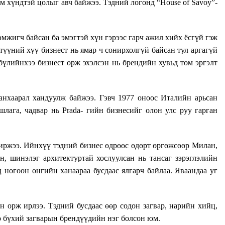
м хүндтэй цолыг авч байжээ. Тэдний логонд “House of Savoy”-
мжигч байсан ба эмэгтэй хүн гэрээс гарч ажил хийх ёсгүй гэж
түүний хүү бизнест нь ямар ч сонирхолгүй байсан тул аргагүй
 бүлийнхээ бизнест орж эхэлсэн нь брендийн хувьд том эргэлт
 анхаарал хандуулж байжээ. Гэвч 1977 оноос Италийн арьсан
уршлага, чадвар нь Prada- гийн бизнесийг олон улс руу гарган
чиржээ. Ийнхүү тэдний бизнес өдрөөс өдөрт өргөжсөөр Милан,
, шинэлэг архитектуртай хослуулсан нь тансаг зэрэглэлийн
ногоон өнгийн ханаараа бусдаас ялгарч байлаа. Яваандаа уг
рж ирлээ. Тэдний бусдаас өөр содон загвар, нарийн хийц,
ө бүхий загварын брендүүдийн нэг болсон юм.