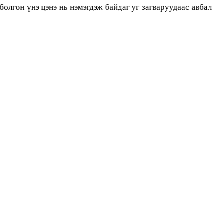
болгон үнэ цэнэ нь нэмэгдэж байдаг уг загваруудаас авбал