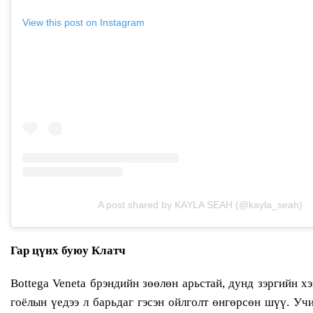
View this post on Instagram
A post shared by KAYLA SEAH (@kayla_seah)
Гар цүнх буюу Клатч
Bottega Veneta брэндийн зөөлөн арьстай, дунд зэргийн 
гоёлын үедээ л барьдаг гэсэн ойлголт өнгөрсөн шүү. Уч