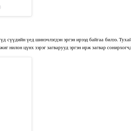
)
үд сүүдийн үед шинэчлэгдэн эргэн ирээд байгаа билээ. Тух
ижиг нилон цүнх зэрэг загварууд эргэн ирж загвар сонирхог