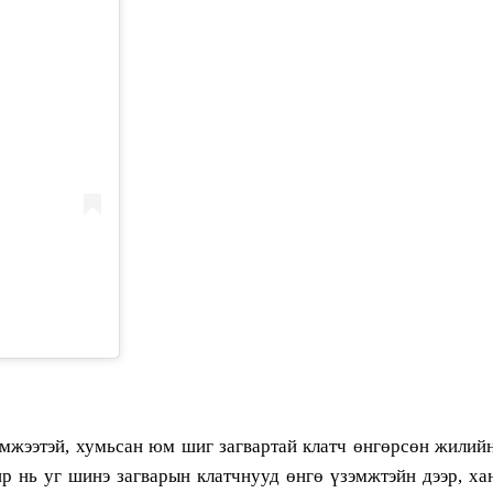
хэмжээтэй, хумьсан юм шиг загвартай клатч өнгөрсөн жилий
ир нь уг шинэ загварын клатчнууд өнгө үзэмжтэйн дээр, ха