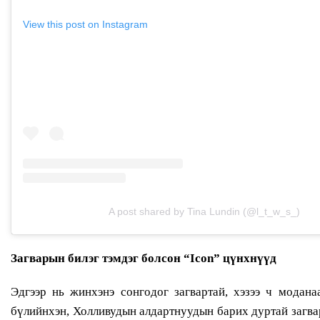
View this post on Instagram
A post shared by Tina Lundin (@l_t_w_s_)
Загварын билэг тэмдэг болсон “Icon” цүнхнүүд
Эдгээр нь жинхэнэ сонгодог загвартай, хэзээ ч модана
бүлийнхэн, Холливудын алдартнуудын барих дуртай загварын