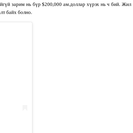
йгүй зарим нь бүр $200,000 ам.доллар хүрэх нь ч бий. Жил 
лт байх болно.