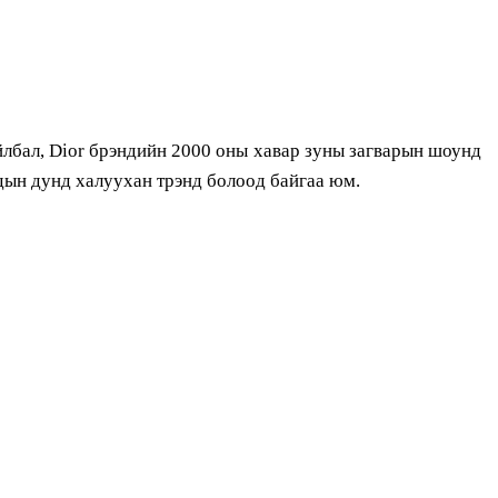
айлбал, Dior брэндийн 2000 оны хавар зуны загварын шоунд
чдын дунд халуухан трэнд болоод байгаа юм.