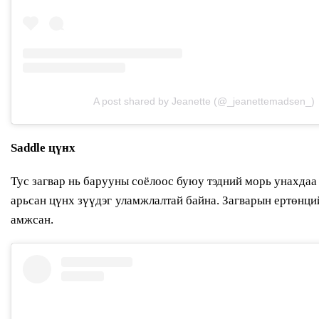
A post shared by Jeanette (@_jeanettemadsen_)
Saddle цүнх
Тус загвар нь барууны соёлоос буюу тэдний морь унахдаа
арьсан цүнх зүүдэг уламжлалтай байна. Загварын ертөнци
амжсан.