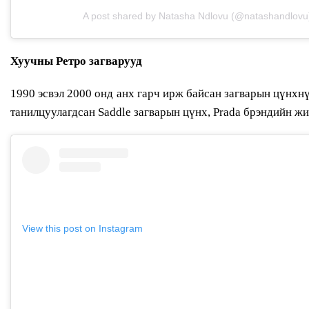
A post shared by Natasha Ndlovu (@natashandlovu
Хуучны Ретро загварууд
1990 эсвэл 2000 онд анх гарч ирж байсан загварын цүнхнү
танилцуулагдсан Saddle загварын цүнх, Prada брэндийн ж
View this post on Instagram