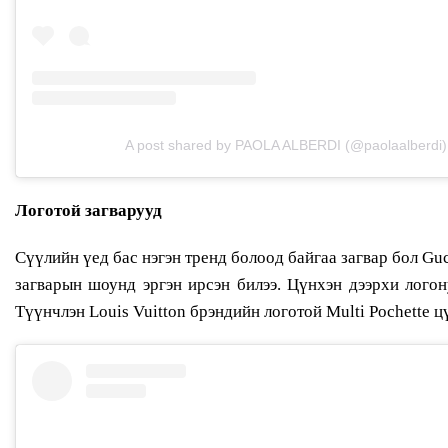
A post shared by PAOLA ALBERDI (@paolaalberdi)
Логотой загварууд
Сүүлийн үед бас нэгэн тренд болоод байгаа загвар бол Gu
загварын шоунд эргэн ирсэн билээ. Цүнхэн дээрхи логон
Түүнчлэн Louis Vuitton брэндийн логотой Multi Pochette ц