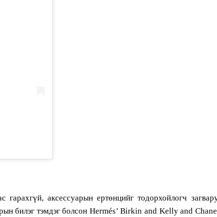
ас гарахгүй, аксессуарын ертөнцийг тодорхойлогч загвару
 билэг тэмдэг болсон Hermés’ Birkin and Kelly and Chanel’