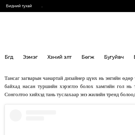
Бидний тухай
.
Бүгд
Ээмэг
Хүзүүний зүүлт
Бөгж
Бугуйвч
Тансаг загварын чанартай дизайнер цүнх нь энгийн өдөр т
байхад насан туршийн хэрэглээ болох хамгийн гол нь 
Сонголтоо хийхэд тань туслахаар энэ жилийн тренд болоод