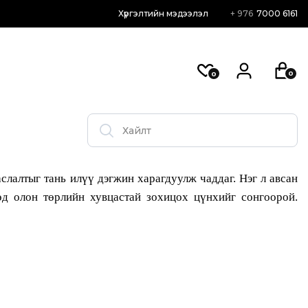
Хүргэлтийн мэдээлэл
+ 976
7000 6161
0
0
аслалтыг тань илүү дэгжин харагдуулж чаддаг. Нэг л авсан
өд олон төрлийн хувцастай зохицох цүнхийг сонгоорой.