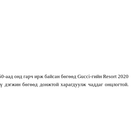
50-аад онд гарч ирж байсан бөгөөд Gucci-гийн Resort 2020
лүү дэгжин бөгөөд донжтой харагдуулж чаддаг онцлогтой.