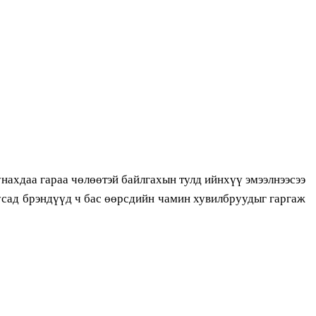
нахдаа гараа чөлөөтэй байлгахын тулд ийнхүү эмээлнээсээ
бусад брэндүүд ч бас өөрсдийн чамин хувилбруудыг гаргаж