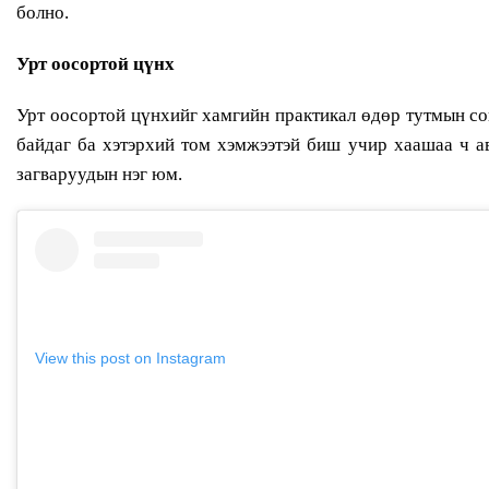
болно.
Урт оосортой цүнх
Урт оосортой цүнхийг хамгийн практикал өдөр тутмын сон
байдаг ба хэтэрхий том хэмжээтэй биш учир хаашаа ч а
загваруудын нэг юм.
View this post on Instagram