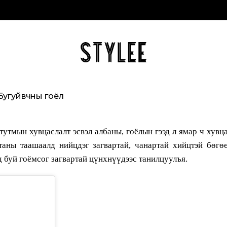
Бугуйвчны гоёл
утмын хувцаслалт эсвэл албаны, гоёлын гээд л ямар ч хувц
таны таашаалд нийцдэг загвартай, чанартай хийцтэй бөгө
 буй гоёмсог загвартай цүнхнүүдээс танилцуулъя.