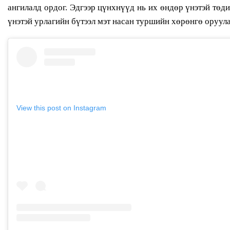
ангилалд ордог. Эдгээр цүнхнүүд нь их өндөр үнэтэй төди
үнэтэй урлагийн бүтээл мэт насан туршийн хөрөнгө оруула
View this post on Instagram