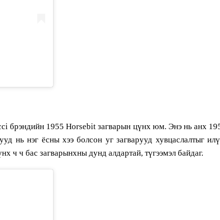
cci брэндийн 1955 Horsebit загварын цүнх юм. Энэ нь анх 19
ууд нь нэг ёсны хээ болсон уг загварууд хувцаслалтыг и
үнх ч ч бас загварынхны дунд алдартай, түгээмэл байдаг.