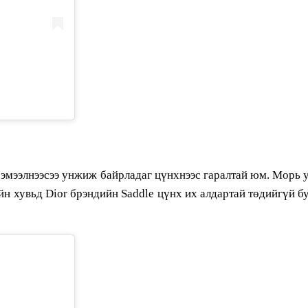
 эмээлнээсээ унжиж байрладаг цүнхнээс гаралтай юм. Морь у
йн хувьд Dior брэндийн Saddle цүнх их алдартай төдийгүй 