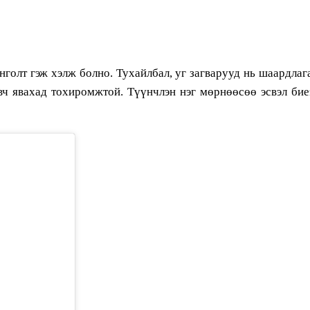
голт гэж хэлж болно. Тухайлбал, уг загварууд нь шаардлаг
вч явахад тохиромжтой. Түүнчлэн нэг мөрнөөсөө эсвэл бие