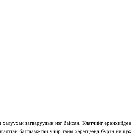
н халуухан загваруудын нэг байсан. Клатчийг ерөнхийдөө
нгалттай багтаамжтай учир таны хэрэгцээнд бүрэн нийцэх