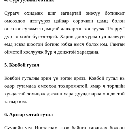
Сурагч охидынх шиг загвартай энэхүү ботинкыг
өмсөхдөө дээгүүрээ цайвар сорочкон цамц болон
өнгөлөг сүлжмэл цамцтай давхарлан хослуулж “Preppy”
дүр төрхийг бүтээгээрэй. Харин доогуураа сул даавуун
өмд эсвэл шоотой богино юбка өмсч болох юм. Ганган
оймстой хослуулж бүр ч донжтой харагдана.
5. Ковбой гутал
Ковбой гуталны эрин үе эргэн ирлээ. Ковбой гутал нь
өдөр тутамдаа өмсөхөд тохиромжтой, ямар ч төрлийн
хувцастай зохицож дэгжин харагдуулдгаараа онцлогтой
загвар юм.
6. Арзгар ултай гутал
Сүүлийн үед Инстаграм дээр байнга харагдах болсон