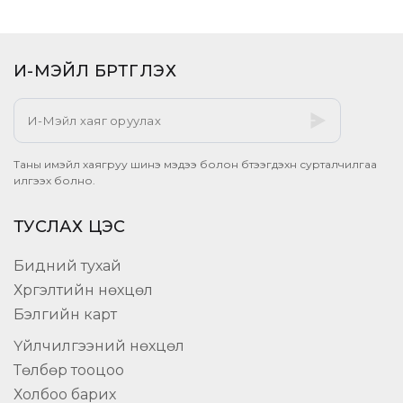
И-МЭЙЛ БҮРТГҮҮЛЭХ​
Таны имэйл хаягруу шинэ мэдээ болон бүтээгдэхүүн сурталчилгаа
илгээх болно.
ТУСЛАХ ЦЭС
Бидний тухай
Хүргэлтийн нөхцөл
Бэлгийн карт
Үйлчилгээний нөхцөл
Төлбөр тооцоо
Холбоо барих