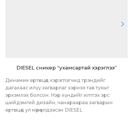
DIESEL сникер “ухамсартай хэрэглээ”
Динамик ертөнцөд хэрэглэгчид трэндийг
дагахаас илүү загварлаг хэрнээ тав тухыг
эрхэмлэх болсон. Нэр хүндийг илтгэх эрс
шийдэмгий дизайн, чанараараа загварын
ертөнцөд ул мөрөө үлдээсэн DIESEL