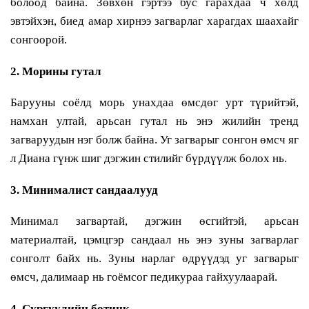
болоод байна. Зөвхөн гэртээ бус гарахдаа ч хөлд
эвтэйхэн, биед амар хирнээ загварлаг харагдах шаахайг
сонгоорой.
2. Морины гутал
Барууны соёлд морь унахдаа өмсдөг урт түрийтэй,
намхан ултай, арьсан гутал нь энэ жилийн тренд
загваруудын нэг болж байна. Уг загварыг сонгон өмсч яг
л Диана гүнж шиг дэгжин стилийг бүрдүүлж болох нь.
3. Минималист сандаалууд
Минимал загвартай, дэгжин өсгийтэй, арьсан
материалтай, цэмцгэр сандаал нь энэ зуны загварлаг
сонголт байх нь. Зуны нарлаг өдрүүдэд уг загварыг
өмсч, далимаар нь гоёмсог педикураа гайхуулаарай.
4. Сургуулийн ботинк