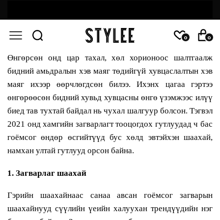
0
0
Өнгөрсөн онд цар тахал, хөл хорионоос шалтгаалж
бидний амьдралын хэв маяг төдийгүй хувцаслалтын хэв
маяг ихээр өөрчлөгдсөн билээ. Ихэнх цагаа гэртээ
өнгөрөөсөн бидний хувьд хувцасны өнгө үзэмжээс илүү
биед тав тухтай байдал нь чухал шалгуур болсон. Тэгвэл
2021 онд хамгийн загварлагт тооцогдох гутлуудад ч бас
гоёмсог өндөр өсгийтүүд бус хөлд эвтэйхэн шаахай,
намхан ултай гутлууд орсон байна.
1. Загварлаг шаахай
Гэрийн шаахайнаас санаа авсан гоёмсог загварын
шаахайнууд сүүлийн үеийн халуухан трендүүдийн нэг