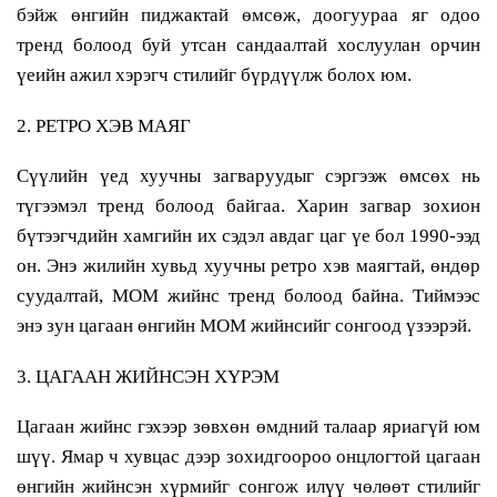
бэйж өнгийн пиджактай өмсөж, доогуураа яг одоо
тренд болоод буй утсан сандаалтай хослуулан орчин
үеийн ажил хэрэгч стилийг бүрдүүлж болох юм.
2. РЕТРО ХЭВ МАЯГ
Сүүлийн үед хуучны загваруудыг сэргээж өмсөх нь
түгээмэл тренд болоод байгаа. Харин загвар зохион
бүтээгчдийн хамгийн их сэдэл авдаг цаг үе бол 1990-ээд
он. Энэ жилийн хувьд хуучны ретро хэв маягтай, өндөр
суудалтай, МОМ жийнс тренд болоод байна. Тиймээс
энэ зун цагаан өнгийн МОМ жийнсийг сонгоод үзээрэй.
3. ЦАГААН ЖИЙНСЭН ХҮРЭМ
Цагаан жийнс гэхээр зөвхөн өмдний талаар яриагүй юм
шүү. Ямар ч хувцас дээр зохидгоороо онцлогтой цагаан
өнгийн жийнсэн хүрмийг сонгож илүү чөлөөт стилийг