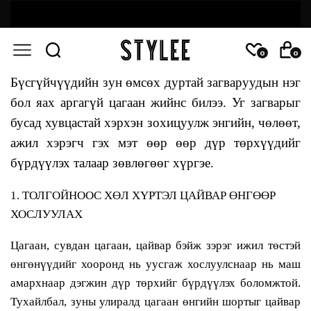
0
0
Бүсгүйчүүдийн зун өмсөх дуртай загваруудын нэг
бол яах аргагүй цагаан жийнс билээ.
Уг загварыг
бусад хувцастай хэрхэн зохицуулж энгийн, чөлөөт,
ажил хэрэгч гэх мэт өөр өөр дүр төрхүүдийг
бүрдүүлэх талаар зөвлөгөөг хүргэе.
1. ТОЛГОЙНООС ХӨЛ ХҮРТЭЛ ЦАЙВАР ӨНГӨӨР
ХОСЛУУЛАХ
Цагаан, сувдан цагаан, цайвар бэйж зэрэг ижил төстэй
өнгөнүүдийг хооронд нь уусгаж хослуулснаар нь маш
амархнаар дэгжин дүр төрхийг бүрдүүлэх боломжтой.
Тухайлбал, зуны улиралд цагаан өнгийн шортыг цайвар