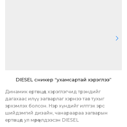
DIESEL сникер “ухамсартай хэрэглээ”
Динамик ертөнцөд хэрэглэгчид трэндийг
дагахаас илүү загварлаг хэрнээ тав тухыг
эрхэмлэх болсон. Нэр хүндийг илтгэх эрс
шийдэмгий дизайн, чанараараа загварын
ертөнцөд ул мөрөө үлдээсэн DIESEL