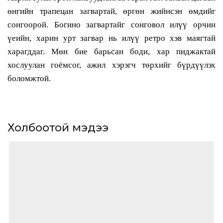
өнгийн трапецан загвартай, өргөн жийнсэн өмдийг
сонгоорой. Богино загвартайг сонговол илүү орчин
үеийн, харин урт загвар нь илүү ретро хэв маягтай
харагддаг. Мөн бие барьсан боди, хар пиджактай
хослуулан гоёмсог, ажил хэрэгч төрхийг бүрдүүлэх
боломжтой.
Холбоотой мэдээ