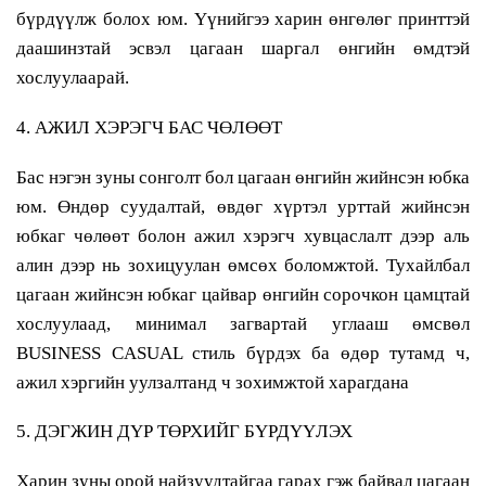
бүрдүүлж болох юм. Үүнийгээ харин өнгөлөг принттэй
даашинзтай эсвэл цагаан шаргал өнгийн өмдтэй
хослуулаарай.
4. АЖИЛ ХЭРЭГЧ БАС ЧӨЛӨӨТ
Бас нэгэн зуны сонголт бол цагаан өнгийн жийнсэн юбка
юм. Өндөр суудалтай, өвдөг хүртэл урттай жийнсэн
юбкаг чөлөөт болон ажил хэрэгч хувцаслалт дээр аль
алин дээр нь зохицуулан өмсөх боломжтой. Тухайлбал
цагаан жийнсэн юбкаг цайвар өнгийн сорочкон цамцтай
хослуулаад, минимал загвартай углааш өмсвөл
BUSINESS CASUAL стиль бүрдэх ба өдөр тутамд ч,
ажил хэргийн уулзалтанд ч зохимжтой харагдана
5. ДЭГЖИН ДҮР ТӨРХИЙГ БҮРДҮҮЛЭХ
Харин зуны орой найзуудтайгаа гарах гэж байвал цагаан