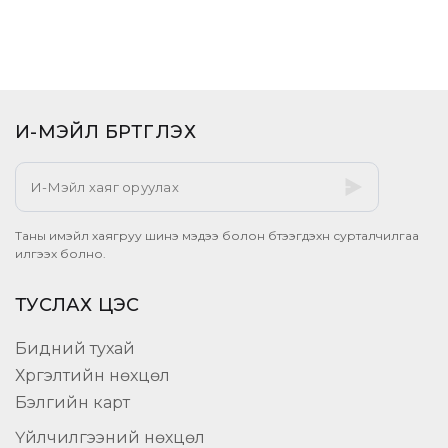
И-МЭЙЛ БҮРТГҮҮЛЭХ​
Таны имэйл хаягруу шинэ мэдээ болон бүтээгдэхүүн сурталчилгаа
илгээх болно.
ТУСЛАХ ЦЭС
Бидний тухай
Хүргэлтийн нөхцөл
Бэлгийн карт
Үйлчилгээний нөхцөл