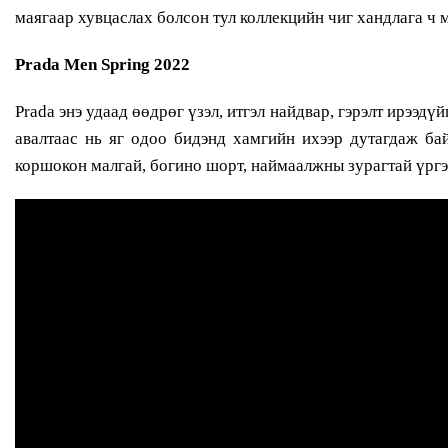
маягаар хувцаслах болсон тул коллекцийн чиг хандлага ч м
Prada Men Spring 2022
Prada энэ удаад өөдрөг үзэл, итгэл найдвар, гэрэлт ирээд
авалтаас нь яг одоо бидэнд хамгийн ихээр дутагдаж ба
коршокон малгай, богино шорт, наймаалжны зурагтай үргэ