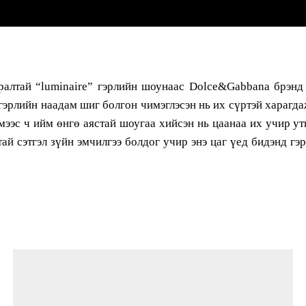
ралтай “luminaire” гэрлийн шоунаас Dolce&Gabbana брэнд
эрлийн наадам шиг болгон чимэглэсэн нь их сүртэй харагда
ймээс ч ийм өнгө аястай шоугаа хийсэн нь цаанаа их учир у
ай сэтгэл зүйн эмчилгээ болдог учир энэ цаг үед бидэнд гэ