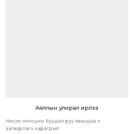
Аяллын улирал ирлээ
Нисэх онгоцны буудал руу явахдаа ч
загварлагч харагдъя!