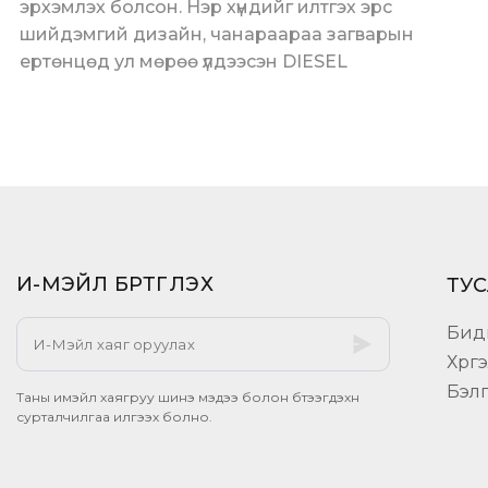
эрхэмлэх болсон. Нэр хүндийг илтгэх эрс
шийдэмгий дизайн, чанараараа загварын
ертөнцөд ул мөрөө үлдээсэн DIESEL
И-МЭЙЛ БҮРТГҮҮЛЭХ​
ТУС
Бид
Хүрг
Бэл
Таны имэйл хаягруу шинэ мэдээ болон бүтээгдэхүүн
сурталчилгаа илгээх болно.