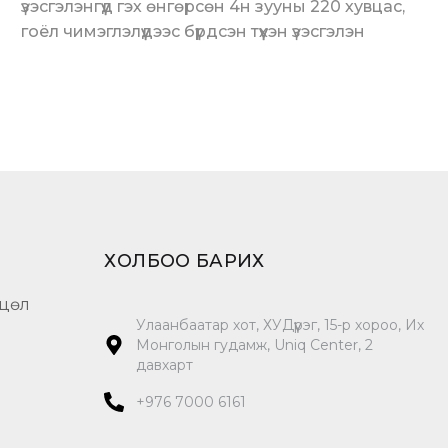
үзэсгэлэнгүүд гэх өнгөрсөн 4н зууны 220 хувцас,
гоёл чимэглэлүүдээс бүрдсэн түүхэн үзэсгэлэн
ХОЛБОО БАРИХ
цөл
Улаанбаатар хот, ХУДүүрэг, 15-р хороо, Их
Монголын гудамж, Uniq Center, 2
давхарт
+976 7000 6161