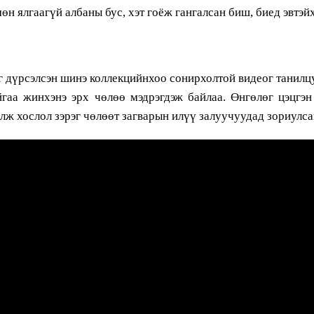
өн ялгаагүй албаны бус, хэт гоёж гангалсан биш, биед эвтэй
үйг дүрсэлсэн шинэ коллекцийнхоо сонирхолтой видеог танилцу
йгаа жинхэнэ эрх чөлөө мэдрэгдэж байлаа. Өнгөлөг цэцгэн
лж хослол зэрэг чөлөөт загварын илүү залуучуудад зориулса