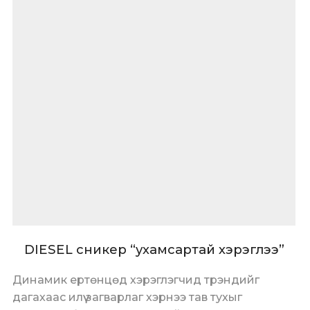
DIESEL сникер “ухамсартай хэрэглээ”
Динамик ертөнцөд хэрэглэгчид трэндийг
дагахаас илүү загварлаг хэрнээ тав тухыг