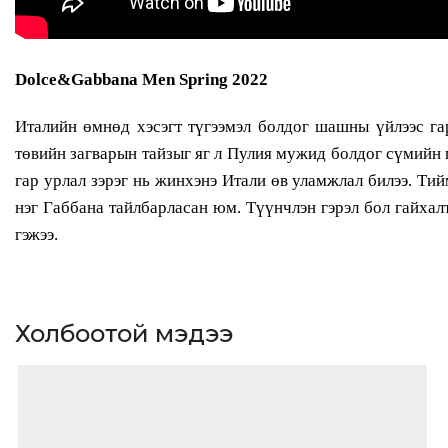
Dolce&Gabbana Men Spring 2022
Италийн өмнөд хэсэгт түгээмэл болдог шашны үйлээс га
төвийн загварын тайзыг яг л Пулия мужид болдог сүмийн г
гар урлал зэрэг нь жинхэнэ Итали өв уламжлал билээ. Ти
нэг Габбана тайлбарласан юм. Түүнчлэн гэрэл бол гайхалт
гэжээ.
Холбоотой мэдээ