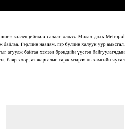
 шинэ коллекцийнхоо санааг олжээ. Милан дахь Metropol
ж байлаа. Гэрлийн наадам, гэр бүлийн халуун уур амьсгал,
тгыг агуулж байгаа хэмээн брэндийн үүсгэн байгуулагчдын
рэл, баяр хөөр, аз жаргалыг харж мэдрэх нь хамгийн чухал