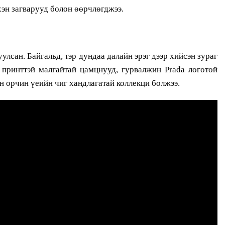
хэн загварууд болон өөрчлөгджээ.
улсан. Байгальд, тэр дундаа далайн эрэг дээр хийсэн зураг
 принттэй малгайтай цамцнууд, гурвалжин Prada логотой
н орчин үеийн чиг хандлагатай коллекци болжээ.