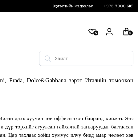
Хүргэлтийн мэдээлэл
+ 976
7000 6161
0
0
ni, Prada, Dolce&Gabbana зэрэг Италийн томоохон
 Милан дахь хуучин төв оффисынхоо байранд хийжээ. Энэ
си дүр төрхийг агуулсан гайхалтай загваруудыг багтаасан
сан. Цар тахлаас хойш хүмүүс илүү биед амар чөлөөт хэв