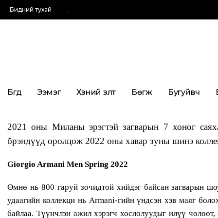
Бидний тухай
.
Бүгд
Ээмэг
Хүзүүний зүүлт
Бөгж
Бугуйвч
2021 оны Миланы эрэгтэй загварын 7 хоног саяха
брэндүүд оролцож 2022 оны хавар зуны шинэ колле
Giorgio Armani Men Spring 2022
Өмнө нь 800 гаруй зочидтой хийдэг байсан загварын шо
удаагийн коллекци нь Armani-гийн үндсэн хэв маяг болох
байлаа. Түүнчлэн ажил хэрэгч хослолуудыг илүү чөлөөт,