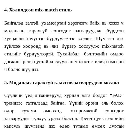
4. Холилдсон mix-match стиль
Байгальд ээлтэй, ухамсартай хэрэглэгч байх нь хэзээ ч
моданаас гарахгүй сонгодог загваруудаас бүрдсэн
хувцасны шүүгээг бүрдүүлэхээс эхэлнэ. Шүүгээн дэх
зүйлсээ хооронд нь янз бүрээр хослуулж mix-match
стилийг бүрдүүлээрэй. Тухайлбал, бэлтгэлийн өмдөө
дэгжин тренч цувтай хослуулсан чөлөөт стилиэр өмссөн
ч болно шүү дээ.
5. Моданаас гарахгүй классик загваруудын хослол
Сүүлийн үед дизайнерууд хурдан алга болдог “FAD”
трендээс татгалзаад байгаа. Үүний оронд аль болох
өдөр тутамд өмсөхөд тохиромжтой сонгодог
загваруудыг түлхүү урлах болсон. Тренч цувыг өөрийн
капсуль шүүгээнд дэх өдөр тутамд өмсөх дуртай