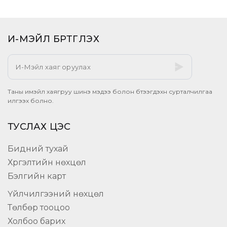
И-МЭЙЛ БҮРТГҮҮЛЭХ​
Таны имэйл хаягруу шинэ мэдээ болон бүтээгдэхүүн сурталчилгаа
илгээх болно.
ТУСЛАХ ЦЭС
Бидний тухай
Хүргэлтийн нөхцөл
Бэлгийн карт
Үйлчилгээний нөхцөл
Төлбөр тооцоо
Холбоо барих