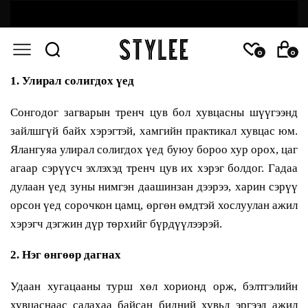
0
0
1. Улирал солигдох үед
Сонгодог загварын тренч цув бол хувцасны шүүгээнд
зайлшгүй байх хэрэгтэй, хамгийн практикал хувцас юм.
Ялангуяа улирал солигдох үед буюу бороо хур орох, цаг
агаар сэрүүсч эхлэхэд тренч цув их хэрэг болдог. Гадаа
дулаан үед зуны нимгэн даашинзан дээрээ, харин сэрүү
орсон үед сорочкон цамц, өргөн өмдтэй хослуулан ажил
хэрэгч дэгжин дүр төрхийг бүрдүүлээрэй.
2. Нэг өнгөөр дагнах
Удаан хугацааны турш хөл хорионд орж, бэлтгэлийн
хувцаснаас салахаа байсан бидний хувьд эргээд ажил