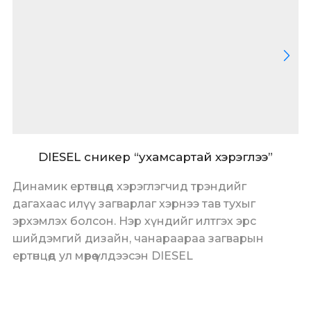
DIESEL сникер “ухамсартай хэрэглээ”
Динамик ертөнцөд хэрэглэгчид трэндийг
дагахаас илүү загварлаг хэрнээ тав тухыг
эрхэмлэх болсон. Нэр хүндийг илтгэх эрс
шийдэмгий дизайн, чанараараа загварын
ертөнцөд ул мөрөө үлдээсэн DIESEL