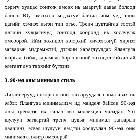
хэрэгч хувцас сонгож өмсөх нь амаргүй даваа болоод
байна. Юу өмсөхөө мэдэхгүй байгаа ийм үед таны
цагийг хэмнэх нэгэн тип өгье. Тренч цувтайгаа төстэй
өнгийн хувцаснууд сонгоод хооронд нь хослуулж
өмсөөрэй. Ийм зохицол хэтэрхий хичээгээгүй хирнээ
загварын мэдрэмжтэй, дэгжин харагдуулдаг. Ялангуяа
шаргал, бэйж, карамель бор өнгөний зохицол гайхалтай
элегант дүр төрхийг бүтээнэ.
3. 90-ээд оны минимал стиль
Дизайнерууд өнгөрсөн оны загваруудаас санаа авах нь
элбэг. Ялангуяа минимализм ид мандаж байсан 90-ээд
оны трендээс их санаа авч коллекцио урладаг. Урт
шулуун загвартай тренч цувыг минимал загварын
даашинз, эсвэл шулуун өмдтэй хослуулан 90-ээд оны
минимал стилиэр өмсөөрэй.