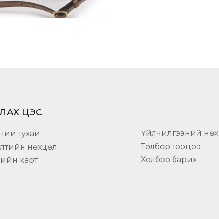
ЛАХ ЦЭС
Үйлчилгээний нөх
ний тухай
Төлбөр тооцоо
элтийн нөхцөл
Холбоо барих
гийн карт