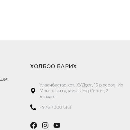
ХОЛБОО БАРИХ
цөл
Улаанбаатар хот, ХУДүүрэг, 15-р хороо, Их
Монголын гудамж, Uniq Center, 2
давхарт
+976 7000 6161