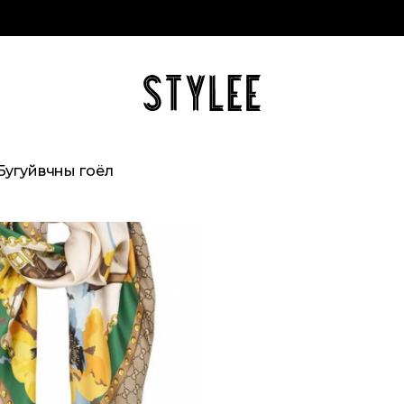
Бугуйвчны гоёл