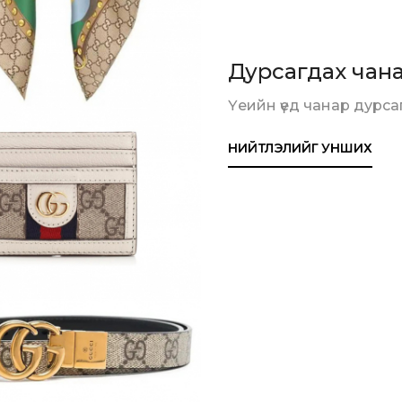
Дурсагдах чан
Үеийн үед чанар дурсаг
НИЙТЛЭЛИЙГ УНШИХ