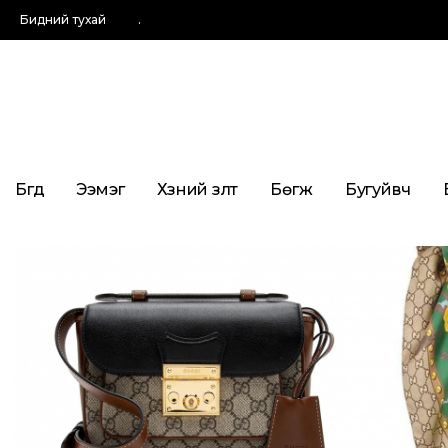
Бидний тухай
.
Бүгд
Ээмэг
Хүзүүний зүүлт
Бөгж
Бугуйвч