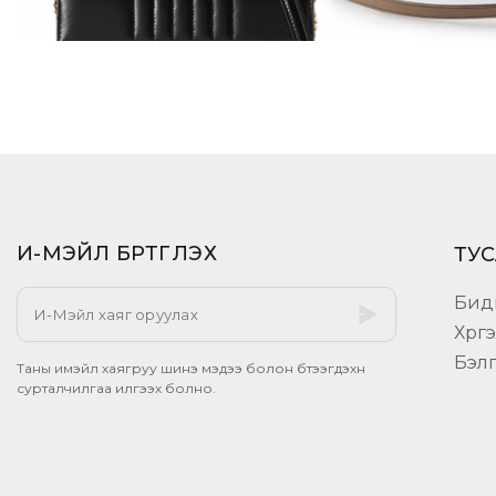
И-МЭЙЛ БҮРТГҮҮЛЭХ​
ТУС
Бид
Хүрг
Бэл
Таны имэйл хаягруу шинэ мэдээ болон бүтээгдэхүүн
сурталчилгаа илгээх болно.