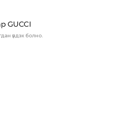
ар GUCCI
дан үлдэх болно.