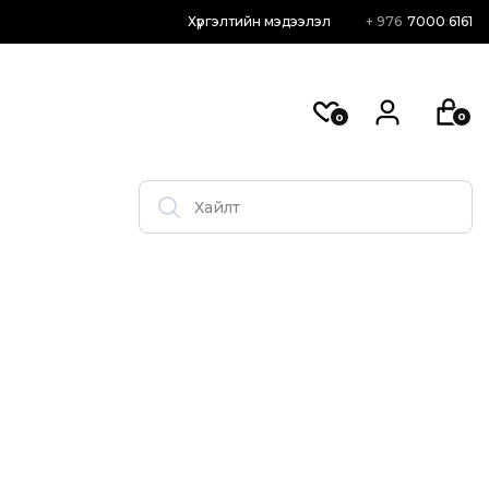
Хүргэлтийн мэдээлэл
+ 976
7000 6161
0
0