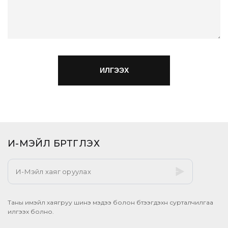
И-МЭЙЛ БҮРТГҮҮЛЭХ​
Таны имэйл хаягруу шинэ мэдээ болон бүтээгдэхүүн сурталчилгаа
илгээх болно.