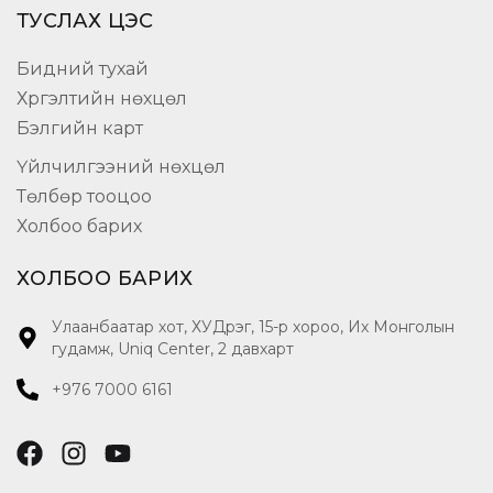
ТУСЛАХ ЦЭС
Бидний тухай
Хүргэлтийн нөхцөл
Бэлгийн карт
Үйлчилгээний нөхцөл
Төлбөр тооцоо
Холбоо барих
ХОЛБОО БАРИХ
Улаанбаатар хот, ХУДүүрэг, 15-р хороо, Их Монголын
гудамж, Uniq Center, 2 давхарт
+976 7000 6161