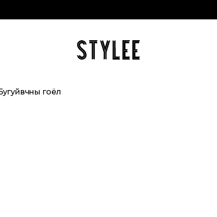
Бугуйвчны гоёл