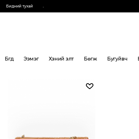
Бидний тухай
.
Бүгд
Ээмэг
Хүзүүний зүүлт
Бөгж
Бугуйвч