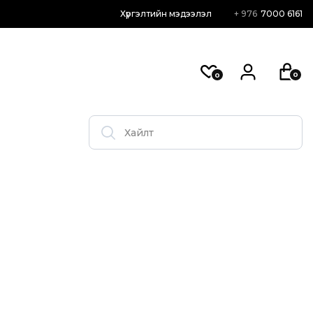
Хүргэлтийн мэдээлэл
+ 976
7000 6161
0
0