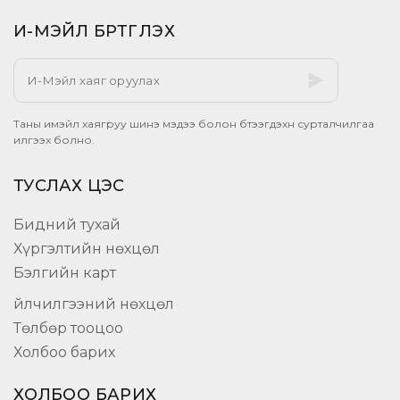
И-МЭЙЛ БҮРТГҮҮЛЭХ​
Таны имэйл хаягруу шинэ мэдээ болон бүтээгдэхүүн сурталчилгаа
илгээх болно.
ТУСЛАХ ЦЭС
Бидний тухай
Хүргэлтийн нөхцөл
Бэлгийн карт
Үйлчилгээний нөхцөл
Төлбөр тооцоо
Холбоо барих
ХОЛБОО БАРИХ