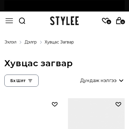
0
0
Эхлэл
Дэлгүүр
Хувцас Загвар
Хувцас загвар
Бүх Шүүлт