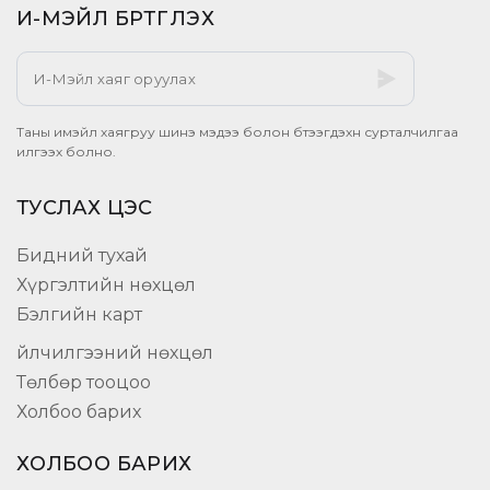
И-МЭЙЛ БҮРТГҮҮЛЭХ​
Таны имэйл хаягруу шинэ мэдээ болон бүтээгдэхүүн сурталчилгаа
илгээх болно.
ТУСЛАХ ЦЭС
Бидний тухай
Хүргэлтийн нөхцөл
Бэлгийн карт
Үйлчилгээний нөхцөл
Төлбөр тооцоо
Холбоо барих
ХОЛБОО БАРИХ