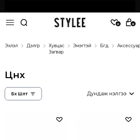
0
0
Эхлэл
Дэлгүүр
Хувцас
Эмэгтэй
Бүгд
Аксессуа
Загвар
Цүнх
Бүх Шүүлт