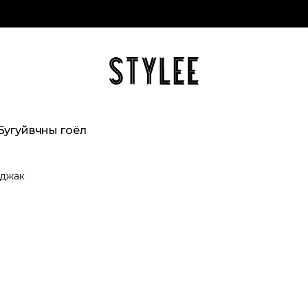
Бугуйвчны гоёл
джак