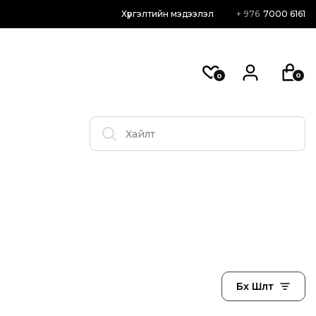
Хүргэлтийн мэдээлэл
+ 976
7000 6161
0
0
Бүх Шүүлт