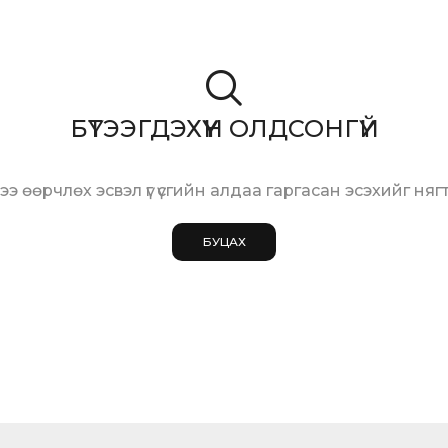
БҮТЭЭГДЭХҮҮН ОЛДСОНГҮЙ
үүрээ өөрчлөх эсвэл үг үсгийн алдаа гаргасан эсэхийг няг
БУЦАХ