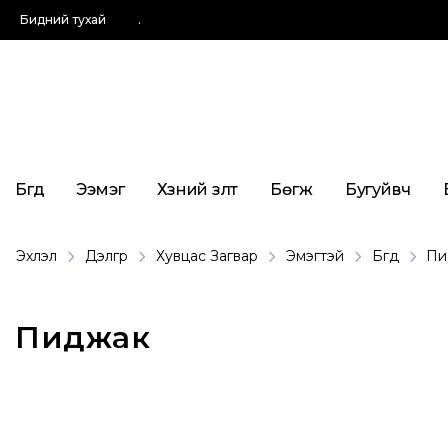
Бидний тухай
.
Бүгд
Ээмэг
Хүзүүний зүүлт
Бөгж
Бугуйвч
Эхлэл
Дэлгүүр
Хувцас Загвар
Эмэгтэй
Бүгд
Пи
Пиджак