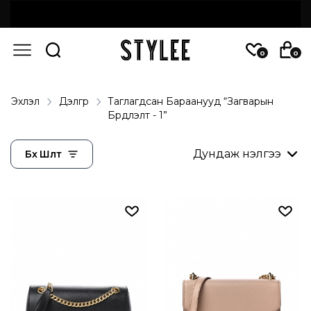
0
0
Эхлэл
Дэлгүүр
Таглагдсан Бараанууд “Загварын
Бүрдүүлэлт - 1”
Бүх Шүүлт