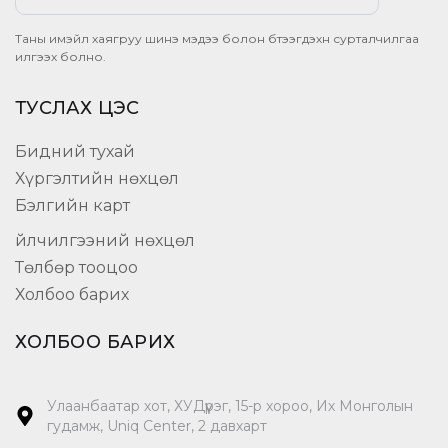
Таны имэйл хаягруу шинэ мэдээ болон бүтээгдэхүүн сурталчилгаа
илгээх болно.
ТУСЛАХ ЦЭС
Бидний тухай
Хүргэлтийн нөхцөл
Бэлгийн карт
Үйлчилгээний нөхцөл
Төлбөр тооцоо
Холбоо барих
ХОЛБОО БАРИХ
Улаанбаатар хот, ХУДүүрэг, 15-р хороо, Их Монголын
гудамж, Uniq Center, 2 давхарт