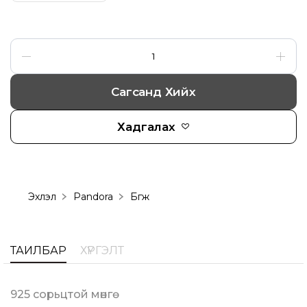
Сагсанд Хийх
Хадгалах
Эхлэл
Pandora
Бөгж
ТАЙЛБАР
ХҮРГЭЛТ
925 сорьцтой мөнгө