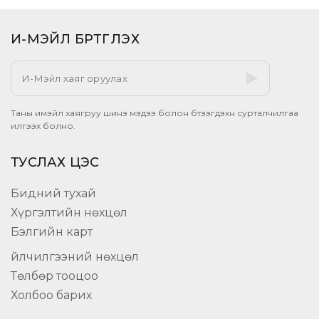
И-МЭЙЛ БҮРТГҮҮЛЭХ​
Таны имэйл хаягруу шинэ мэдээ болон бүтээгдэхүүн сурталчилгаа
илгээх болно.
ТУСЛАХ ЦЭС
Бидний тухай
Хүргэлтийн нөхцөл
Бэлгийн карт
Үйлчилгээний нөхцөл
Төлбөр тооцоо
Холбоо барих