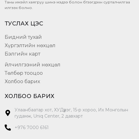
Таны имэйл хаягруу шинэ мэдээ болон бүтээгдэхүүн сурталчилгаа
илгээх болно.
ТУСЛАХ ЦЭС
Бидний тухай
Хүргэлтийн нөхцөл
Бэлгийн карт
Үйлчилгээний нөхцөл
Төлбөр тооцоо
Холбоо барих
ХОЛБОО БАРИХ
Улаанбаатар хот, ХУДүүрэг, 15-р хороо, Их Монголын
гудамж, Uniq Center, 2 давхарт
+976 7000 6161