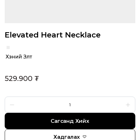
Elevated Heart Necklace
Хүзүүний Зүүлт
Category:
529.900
₮
Сагсанд Хийх
Хадгалах