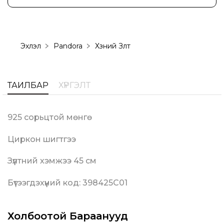
Эхлэл
Pandora
Хүзүүний Зүүлт
ТАЙЛБАР
ХҮРГЭЛТ
925 сорьцтой мөнгө
Циркон шигтгээ
Зүүлтний хэмжээ 45 см
Бүтээгдэхүүний код: 398425C01
Холбоотой Бараанууд