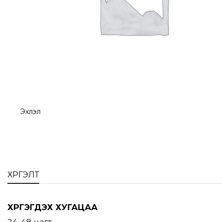
Эхлэл
ХҮРГЭЛТ
ХҮРГЭГДЭХ ХУГАЦАА