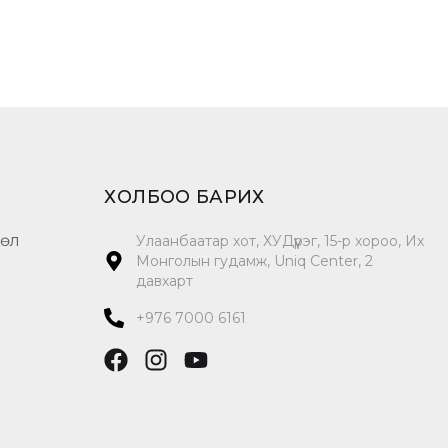
ХОЛБОО БАРИХ
цөл
Улаанбаатар хот, ХУДүүрэг, 15-р хороо, Их
Монголын гудамж, Uniq Center, 2
давхарт
+976 7000 6161