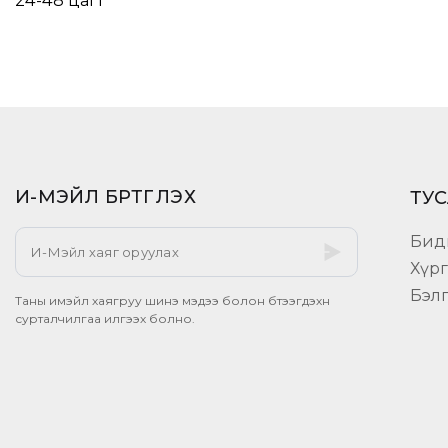
24-48 цагт
И-МЭЙЛ БҮРТГҮҮЛЭХ​
ТУС
Бид
Хүр
Бэл
Таны имэйл хаягруу шинэ мэдээ болон бүтээгдэхүүн
сурталчилгаа илгээх болно.