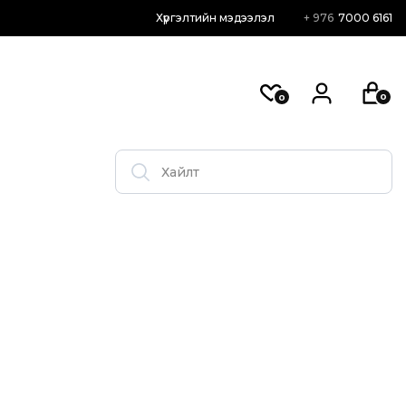
Хүргэлтийн мэдээлэл
+ 976
7000 6161
0
0