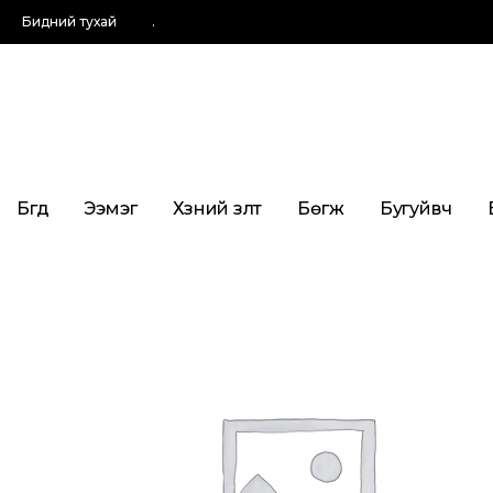
Бидний тухай
.
Бүгд
Ээмэг
Хүзүүний зүүлт
Бөгж
Бугуйвч