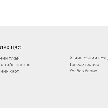
ЛАХ ЦЭС
Үйлчилгээний нөх
ний тухай
Төлбөр тооцоо
гэлтийн нөхцөл
Холбоо барих
гийн карт