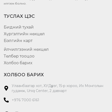
илгээх болно.
ТУСЛАХ ЦЭС
Бидний тухай
Хүргэлтийн нөхцөл
Бэлгийн карт
Үйлчилгээний нөхцөл
Төлбөр тооцоо
Холбоо барих
ХОЛБОО БАРИХ
Улаанбаатар хот, ХУДүүрэг, 15-р хороо, Их Монголын
гудамж, Uniq Center, 2 давхарт
+976 7000 6161