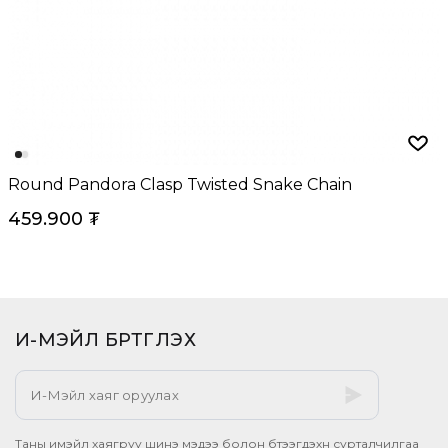
Round Pandora Clasp Twisted Snake Chain
459.900
₮
И-МЭЙЛ БҮРТГҮҮЛЭХ​
Таны имэйл хаягруу шинэ мэдээ болон бүтээгдэхүүн сурталчилгаа