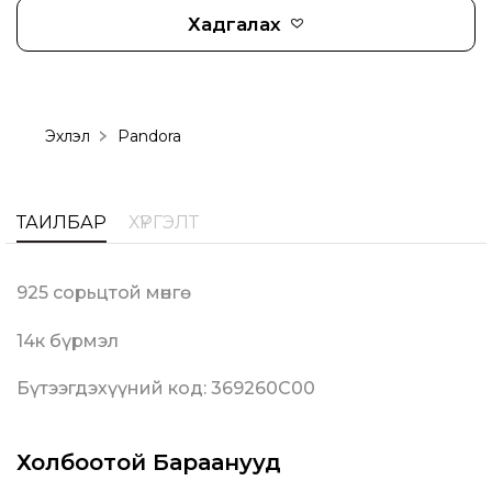
Хадгалах
Эхлэл
Pandora
ТАЙЛБАР
ХҮРГЭЛТ
925 сорьцтой мөнгө
14к бүрмэл
Бүтээгдэхүүний код: 369260C00
Холбоотой Бараанууд