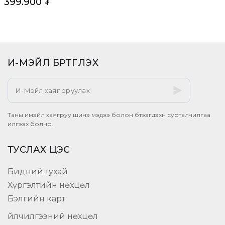
399.900
₮
И-МЭЙЛ БҮРТГҮҮЛЭХ​
Таны имэйл хаягруу шинэ мэдээ болон бүтээгдэхүүн сурталчилгаа
илгээх болно.
ТУСЛАХ ЦЭС
Бидний тухай
Хүргэлтийн нөхцөл
Бэлгийн карт
Үйлчилгээний нөхцөл