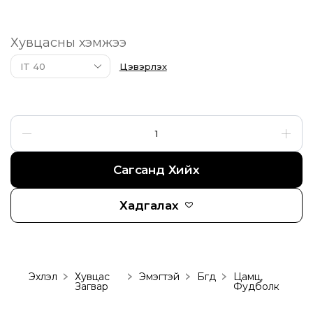
Хувцасны хэмжээ
Цэвэрлэх
Сагсанд Хийх
Хадгалах
Эхлэл
Хувцас
Эмэгтэй
Бүгд
Цамц,
Загвар
Фудболк