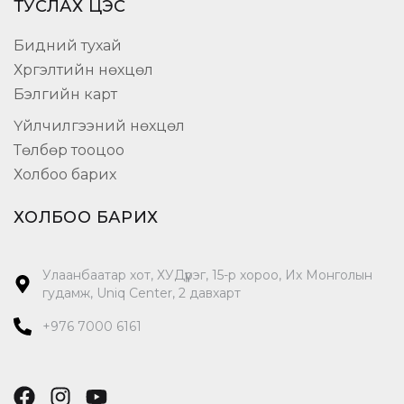
ТУСЛАХ ЦЭС
Бидний тухай
Хүргэлтийн нөхцөл
Бэлгийн карт
Үйлчилгээний нөхцөл
Төлбөр тооцоо
Холбоо барих
ХОЛБОО БАРИХ
Улаанбаатар хот, ХУДүүрэг, 15-р хороо, Их Монголын
гудамж, Uniq Center, 2 давхарт
+976 7000 6161