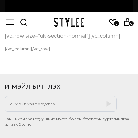
0
0
[vc_row size=”uk-section-normal”][vc_column]
[/vc_column][/vc_row]
И-МЭЙЛ БҮРТГҮҮЛЭХ​
Таны имэйл хаягруу шинэ мэдээ болон бүтээгдэхүүн сурталчилгаа
илгээх болно.