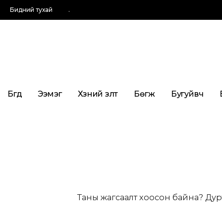
Бидний тухай
.
Бүгд
Ээмэг
Хүзүүний зүүлт
Бөгж
Бугуйвч
Таны жагсаалт хоосон байна? Дур