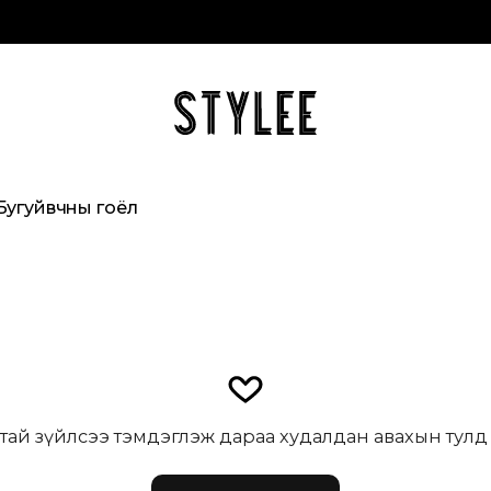
Бугуйвчны гоёл
тай зүйлсээ тэмдэглэж дараа худалдан авахын тулд н