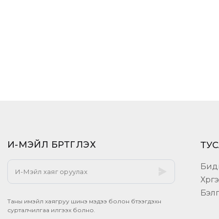
И-МЭЙЛ БҮРТГҮҮЛЭХ​
ТУС
Бид
Хүрг
Бэл
Таны имэйл хаягруу шинэ мэдээ болон бүтээгдэхүүн
сурталчилгаа илгээх болно.