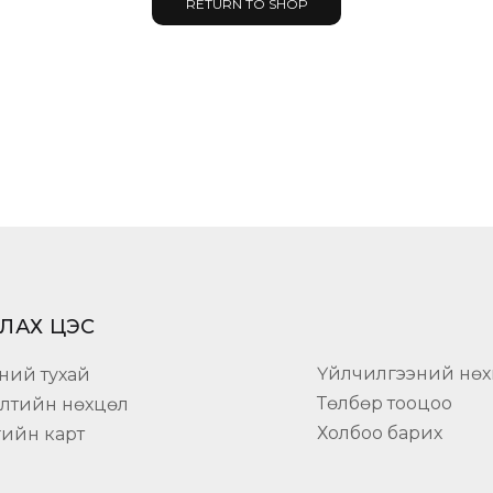
RETURN TO SHOP
ЛАХ ЦЭС
Үйлчилгээний нөх
ний тухай
Төлбөр тооцоо
элтийн нөхцөл
Холбоо барих
гийн карт