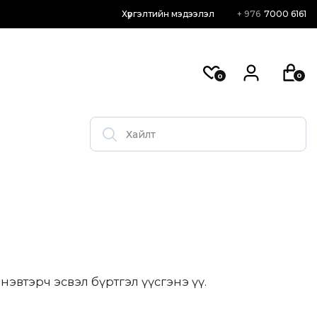
Хүргэлтийн мэдээлэл
+ 976
7000 6161
0
0
эвтэрч эсвэл бүртгэл үүсгэнэ үү.