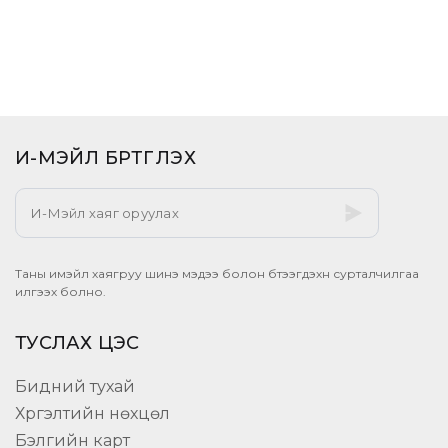
И-МЭЙЛ БҮРТГҮҮЛЭХ​
Таны имэйл хаягруу шинэ мэдээ болон бүтээгдэхүүн сурталчилгаа
илгээх болно.
ТУСЛАХ ЦЭС
Бидний тухай
Хүргэлтийн нөхцөл
Бэлгийн карт