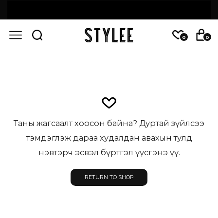
0
0
Таны жагсаалт хоосон байна? Дуртай зүйлсээ
тэмдэглэж дараа худалдан авахын тулд
нэвтэрч эсвэл бүртгэл үүсгэнэ үү.
RETURN TO SHOP