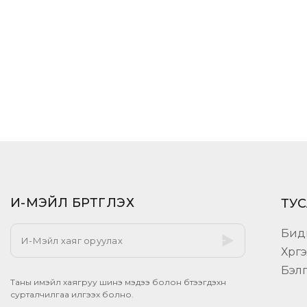
И-МЭЙЛ БҮРТГҮҮЛЭХ​
ТУС
Бид
Хүрг
Бэл
Таны имэйл хаягруу шинэ мэдээ болон бүтээгдэхүүн
сурталчилгаа илгээх болно.