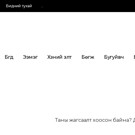
Бидний тухай
.
Бүгд
Ээмэг
Хүзүүний зүүлт
Бөгж
Бугуйвч
Таны жагсаалт хоосон байна? Ду