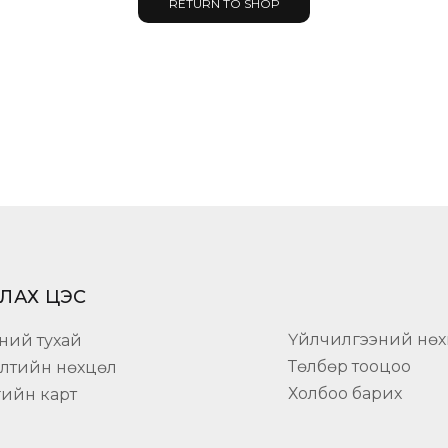
RETURN TO SHOP
ЛАХ ЦЭС
Үйлчилгээний нөх
ний тухай
Төлбөр тооцоо
элтийн нөхцөл
Холбоо барих
гийн карт