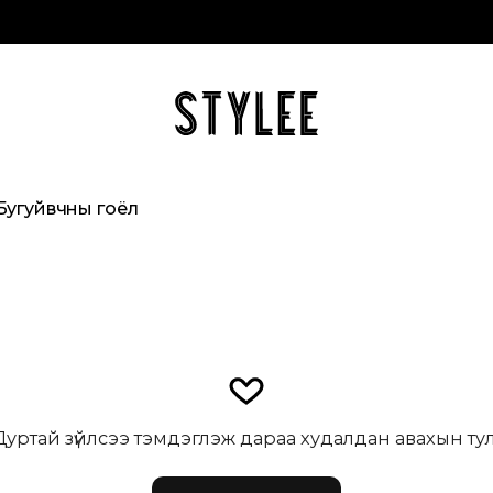
Бугуйвчны гоёл
ртай зүйлсээ тэмдэглэж дараа худалдан авахын тулд нэ