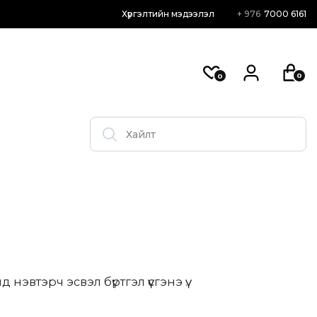
Хүргэлтийн мэдээлэл
+ 976
7000 6161
0
0
втэрч эсвэл бүртгэл үүсгэнэ үү.