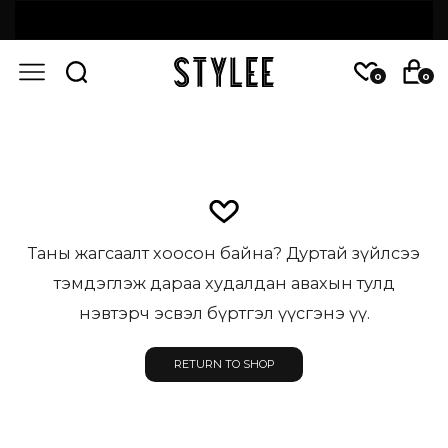
0
0
Таны жагсаалт хоосон байна? Дуртай зүйлсээ
тэмдэглэж дараа худалдан авахын тулд
нэвтэрч эсвэл бүртгэл үүсгэнэ үү.
RETURN TO SHOP