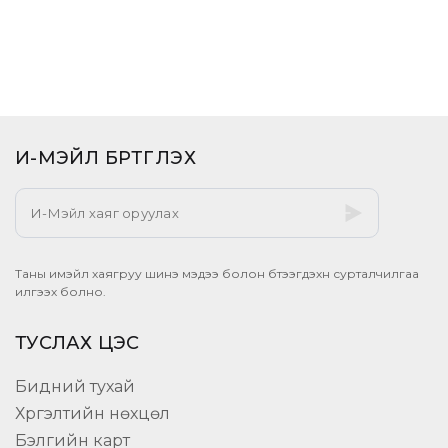
И-МЭЙЛ БҮРТГҮҮЛЭХ​
Таны имэйл хаягруу шинэ мэдээ болон бүтээгдэхүүн сурталчилгаа
илгээх болно.
ТУСЛАХ ЦЭС
Бидний тухай
Хүргэлтийн нөхцөл
Бэлгийн карт