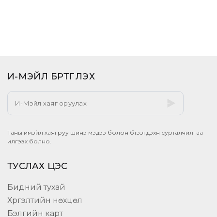
И-МЭЙЛ БҮРТГҮҮЛЭХ​
Таны имэйл хаягруу шинэ мэдээ болон бүтээгдэхүүн сурталчилгаа
илгээх болно.
ТУСЛАХ ЦЭС
Бидний тухай
Хүргэлтийн нөхцөл
Бэлгийн карт