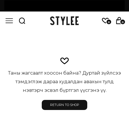
0
0
Таны жагсаалт хоосон байна? Дуртай зүйлсээ
тэмдэглэж дараа худалдан авахын тулд
нэвтэрч эсвэл бүртгэл үүсгэнэ үү.
RETURN TO SHOP