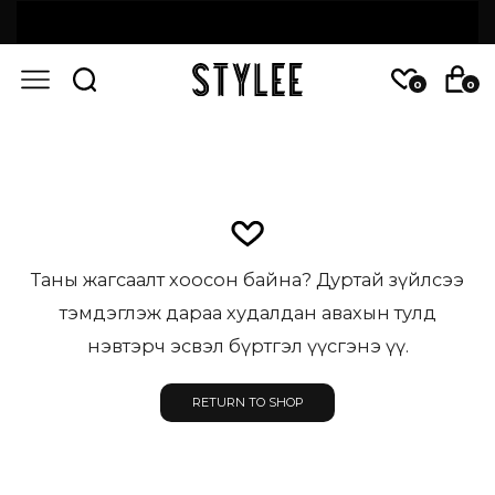
0
0
Таны жагсаалт хоосон байна? Дуртай зүйлсээ
тэмдэглэж дараа худалдан авахын тулд
нэвтэрч эсвэл бүртгэл үүсгэнэ үү.
RETURN TO SHOP