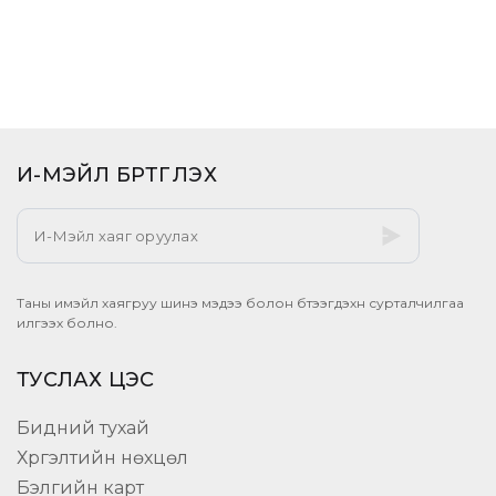
И-МЭЙЛ БҮРТГҮҮЛЭХ​
Таны имэйл хаягруу шинэ мэдээ болон бүтээгдэхүүн сурталчилгаа
илгээх болно.
ТУСЛАХ ЦЭС
Бидний тухай
Хүргэлтийн нөхцөл
Бэлгийн карт