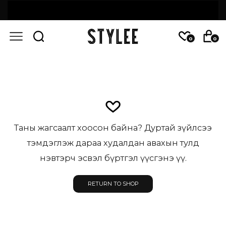
0
0
Таны жагсаалт хоосон байна? Дуртай зүйлсээ
тэмдэглэж дараа худалдан авахын тулд
нэвтэрч эсвэл бүртгэл үүсгэнэ үү.
RETURN TO SHOP