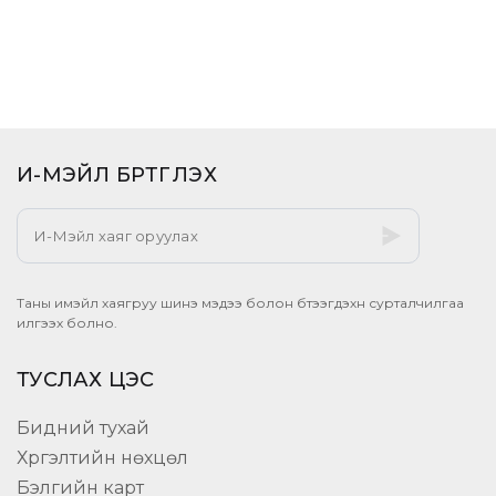
И-МЭЙЛ БҮРТГҮҮЛЭХ​
Таны имэйл хаягруу шинэ мэдээ болон бүтээгдэхүүн сурталчилгаа
илгээх болно.
ТУСЛАХ ЦЭС
Бидний тухай
Хүргэлтийн нөхцөл
Бэлгийн карт