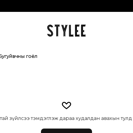
Бугуйвчны гоёл
тай зүйлсээ тэмдэглэж дараа худалдан авахын тулд н