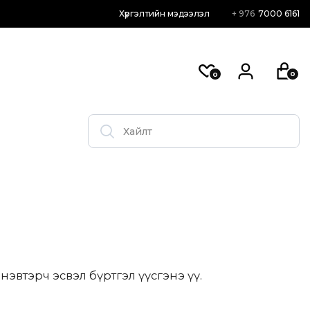
Хүргэлтийн мэдээлэл
+ 976
7000 6161
0
0
эвтэрч эсвэл бүртгэл үүсгэнэ үү.