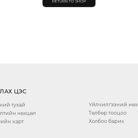
RETURN TO SHOP
ЛАХ ЦЭС
Үйлчилгээний нөх
ний тухай
Төлбөр тооцоо
элтийн нөхцөл
Холбоо барих
гийн карт