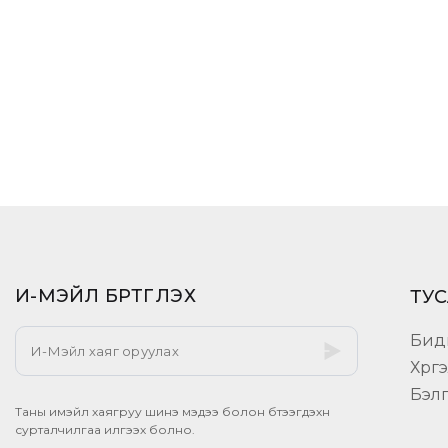
И-МЭЙЛ БҮРТГҮҮЛЭХ​
ТУС
Бид
Хүрг
Бэл
Таны имэйл хаягруу шинэ мэдээ болон бүтээгдэхүүн
сурталчилгаа илгээх болно.