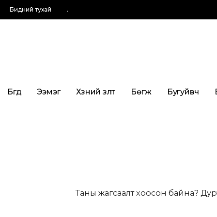
Бидний тухай
.
Бүгд
Ээмэг
Хүзүүний зүүлт
Бөгж
Бугуйвч
Таны жагсаалт хоосон байна? Дур