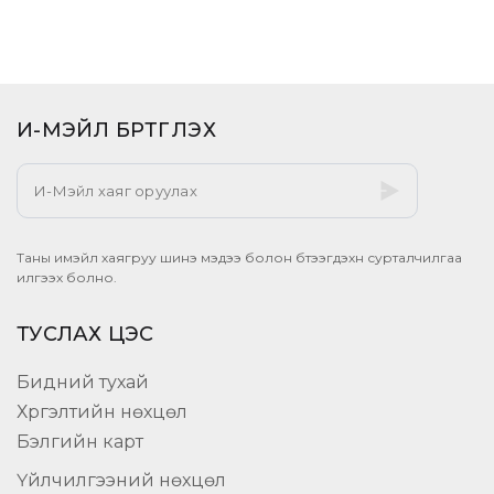
И-МЭЙЛ БҮРТГҮҮЛЭХ​
Таны имэйл хаягруу шинэ мэдээ болон бүтээгдэхүүн сурталчилгаа
илгээх болно.
ТУСЛАХ ЦЭС
Бидний тухай
Хүргэлтийн нөхцөл
Бэлгийн карт
Үйлчилгээний нөхцөл