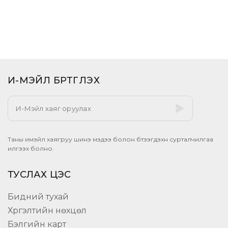
И-МЭЙЛ БҮРТГҮҮЛЭХ​
Таны имэйл хаягруу шинэ мэдээ болон бүтээгдэхүүн сурталчилгаа
илгээх болно.
ТУСЛАХ ЦЭС
Бидний тухай
Хүргэлтийн нөхцөл
Бэлгийн карт