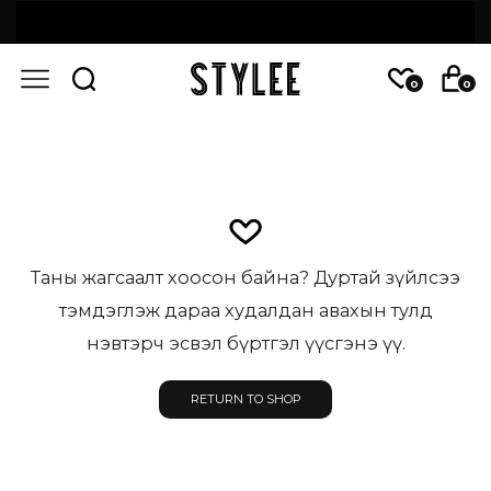
0
0
Таны жагсаалт хоосон байна? Дуртай зүйлсээ
тэмдэглэж дараа худалдан авахын тулд
нэвтэрч эсвэл бүртгэл үүсгэнэ үү.
RETURN TO SHOP