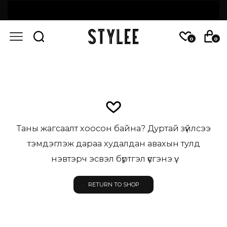
0
0
Таны жагсаалт хоосон байна? Дуртай зүйлсээ
тэмдэглэж дараа худалдан авахын тулд
нэвтэрч эсвэл бүртгэл үүсгэнэ үү.
RETURN TO SHOP