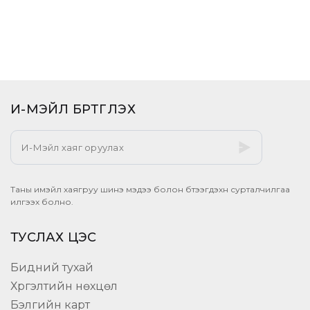
И-МЭЙЛ БҮРТГҮҮЛЭХ​
Таны имэйл хаягруу шинэ мэдээ болон бүтээгдэхүүн сурталчилгаа
илгээх болно.
ТУСЛАХ ЦЭС
Бидний тухай
Хүргэлтийн нөхцөл
Бэлгийн карт