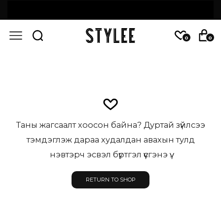
0
0
Таны жагсаалт хоосон байна? Дуртай зүйлсээ
тэмдэглэж дараа худалдан авахын тулд
нэвтэрч эсвэл бүртгэл үүсгэнэ үү.
RETURN TO SHOP