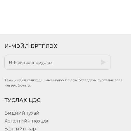
И-МЭЙЛ БҮРТГҮҮЛЭХ​
Таны имэйл хаягруу шинэ мэдээ болон бүтээгдэхүүн сурталчилгаа
илгээх болно.
ТУСЛАХ ЦЭС
Бидний тухай
Хүргэлтийн нөхцөл
Бэлгийн карт