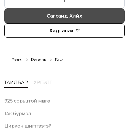
Сагсанд Хийх
Хадгалах
Эхлэл
Pandora
Бөгж
ТАЙЛБАР
ХҮРГЭЛТ
925 сорьцтой мөнгө
14к бүрмэл
Циркон шигтгээтэй