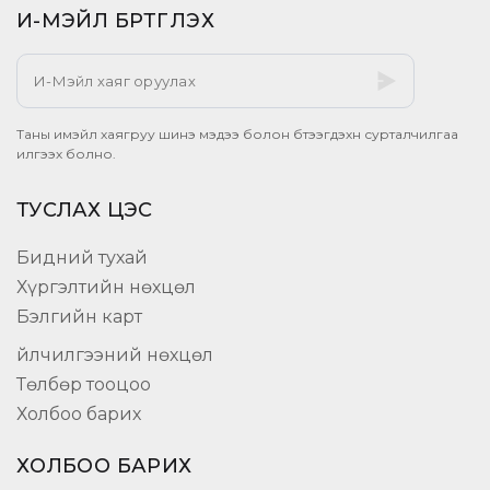
И-МЭЙЛ БҮРТГҮҮЛЭХ​
Таны имэйл хаягруу шинэ мэдээ болон бүтээгдэхүүн сурталчилгаа
илгээх болно.
ТУСЛАХ ЦЭС
Бидний тухай
Хүргэлтийн нөхцөл
Бэлгийн карт
Үйлчилгээний нөхцөл
Төлбөр тооцоо
Холбоо барих
ХОЛБОО БАРИХ