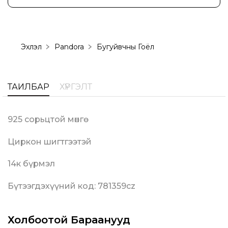
Эхлэл
Pandora
Бугуйвчны Гоёл
ТАЙЛБАР
ХҮРГЭЛТ
925 сорьцтой мөнгө
Циркон шигтгээтэй
14к бүрмэл
Бүтээгдэхүүний код: 781359cz
Холбоотой Бараанууд