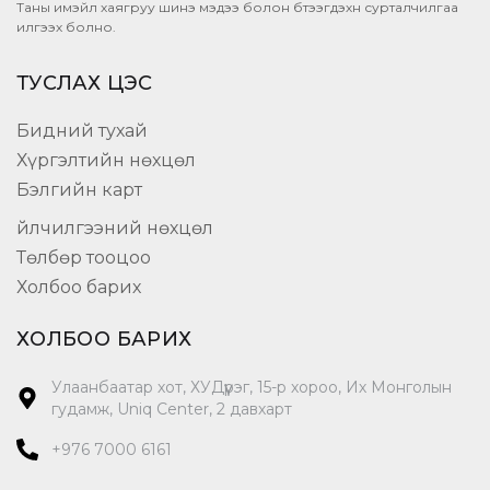
Таны имэйл хаягруу шинэ мэдээ болон бүтээгдэхүүн сурталчилгаа
илгээх болно.
ТУСЛАХ ЦЭС
Бидний тухай
Хүргэлтийн нөхцөл
Бэлгийн карт
Үйлчилгээний нөхцөл
Төлбөр тооцоо
Холбоо барих
ХОЛБОО БАРИХ
Улаанбаатар хот, ХУДүүрэг, 15-р хороо, Их Монголын
гудамж, Uniq Center, 2 давхарт
+976 7000 6161