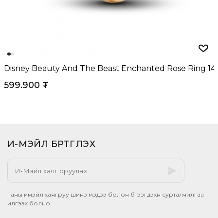
Disney Beauty And The Beast Enchanted Rose Ring 14k
599.900
₮
И-МЭЙЛ БҮРТГҮҮЛЭХ​
Таны имэйл хаягруу шинэ мэдээ болон бүтээгдэхүүн сурталчилгаа
илгээх болно.