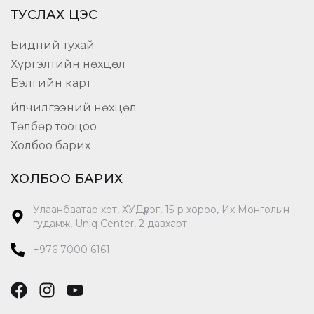
ТУСЛАХ ЦЭС
Бидний тухай
Хүргэлтийн нөхцөл
Бэлгийн карт
Үйлчилгээний нөхцөл
Төлбөр тооцоо
Холбоо барих
ХОЛБОО БАРИХ
Улаанбаатар хот, ХУДүүрэг, 15-р хороо, Их Монголын
гудамж, Uniq Center, 2 давхарт
+976 7000 6161