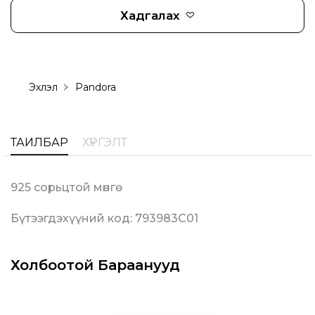
Хадгалах
Эхлэл
Pandora
ТАЙЛБАР
ХҮРГЭЛТ
925 сорьцтой мөнгө
Бүтээгдэхүүний код: 793983C01
Холбоотой Бараанууд