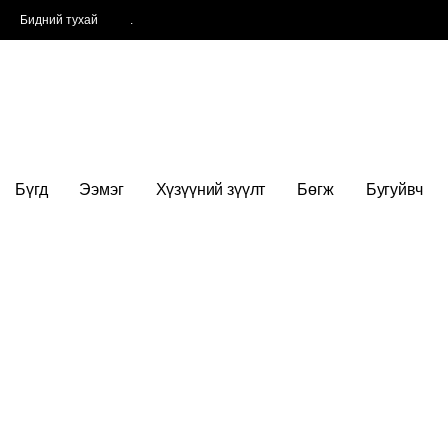
Бидний тухай
.
Бүгд
Ээмэг
Хүзүүний зүүлт
Бөгж
Бугуйвч