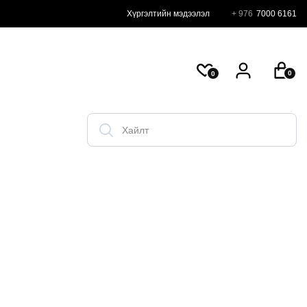
Хүргэлтийн мэдээлэл
+ 976
7000 6161
0
0