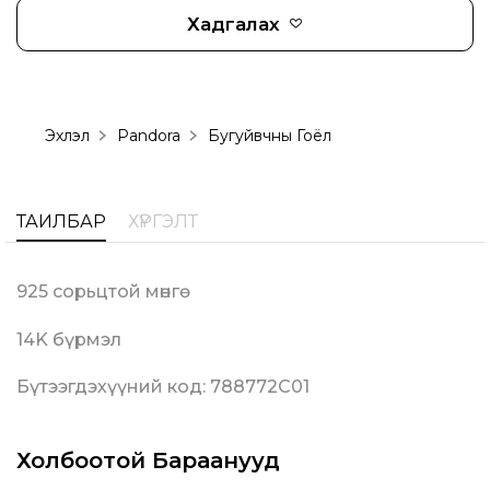
Хадгалах
Эхлэл
Pandora
Бугуйвчны Гоёл
ТАЙЛБАР
ХҮРГЭЛТ
925 сорьцтой мөнгө
14K бүрмэл
Бүтээгдэхүүний код: 788772C01
Холбоотой Бараанууд